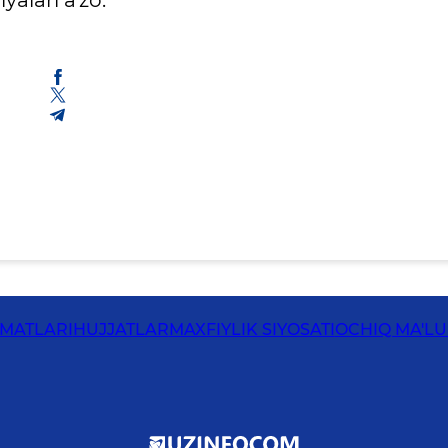
ZMATLARI
HUJJATLAR
MAXFIYLIK SIYOSATI
OCHIQ MA'L