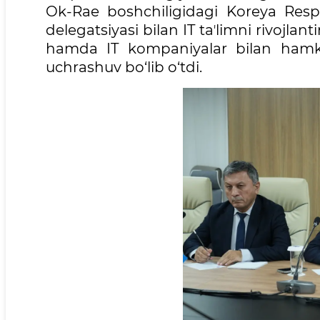
Ok-Rae boshchiligidagi Koreya Respu
delegatsiyasi bilan IT taʼlimni rivojla
hamda IT kompaniyalar bilan hamkor
uchrashuv bo‘lib o‘tdi.