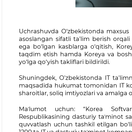
Uchrashuvda O‘zbekistonda maxsus IT 
asoslangan sifatli ta'lim berish orqa
ega bo‘lgan kasblarga o‘qitish, Kore
taqdim etish hamda Koreya va boshqa
yo‘lga qo‘yish takliflari bildirildi.
Shuningdek, O'zbekistonda IT ta'limni 
maqsadida hukumat tomonidan IT komp
sharoitlar, soliq imtiyozlari va amalga 
Maʼlumot uchun: “Korea Softvare
Respublikasining dasturiy taʼminot sa
quvvatlash uchun tashkil etilgan bo‘l
1200 ta IT va dasturiy taʼminot kompani