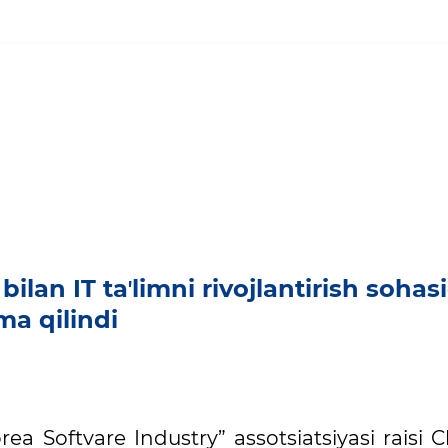
lan IT taʼlimni rivojlantirish sohas
a qilindi
rea Softvare Industry” assotsiatsiyasi raisi