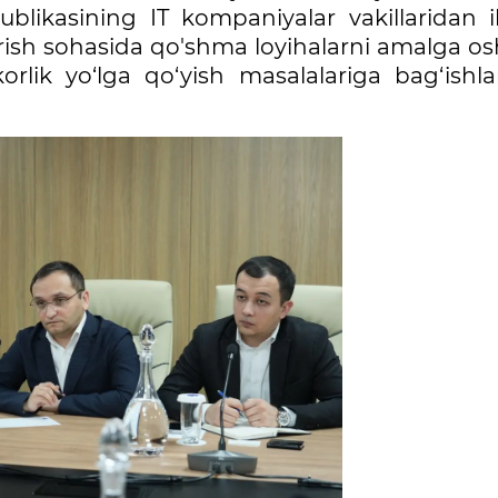
blikasining IT kompaniyalar vakillaridan i
ntirish sohasida qo'shma loyihalarni amalga os
lik yo‘lga qo‘yish masalalariga bag‘ishl