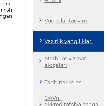
Anons
borat
hirish
angan
Voqealar taqvimi
Vazirlik yangiliklari
Matbuot xizmati
aloqalari
Tadbirlar rejasi
OAVni
akkreditatsiyalashga