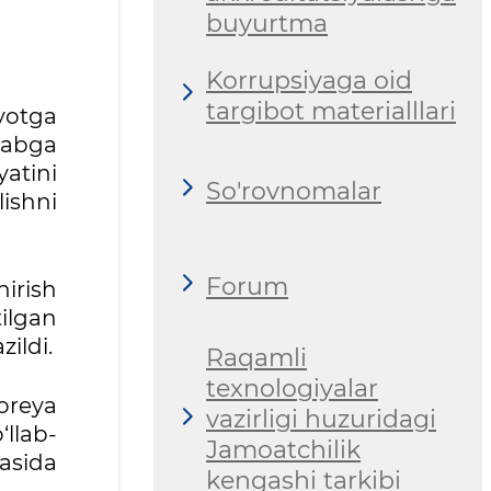
buyurtma
Korrupsiyaga oid
targibot materialllari
yotga
alabga
atini
So'rovnomalar
ishni
Forum
hirish
ilgan
zildi.
Raqamli
texnologiyalar
oreya
vazirligi huzuridagi
‘llab-
Jamoatchilik
kasida
kengashi tarkibi