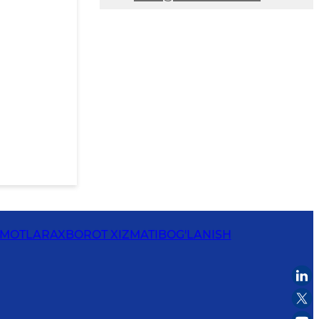
UMOTLAR
AXBOROT XIZMATI
BOG'LANISH