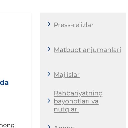
Press-relizlar
Matbuot anjumanlari
Majlislar
ida
Rahbariyatning
bayonotlari va
nutqlari
 Chong