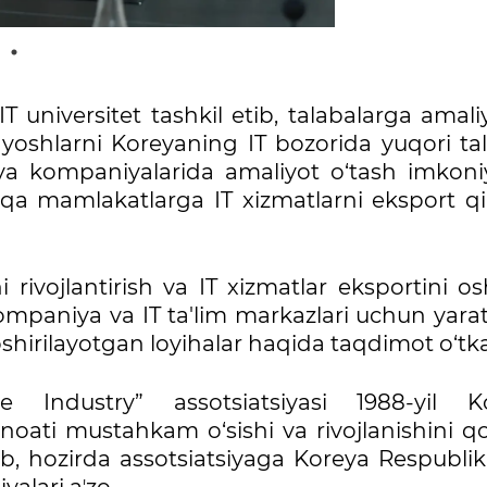
universitet tashkil etib, talabalarga amali
li yoshlarni Koreyaning IT bozorida yuqori t
ya kompaniyalarida amaliyot o‘tash imkoniy
 mamlakatlarga IT xizmatlarni eksport qil
rivojlantirish va IT xizmatlar eksportini os
aniya va IT ta'lim markazlari uchun yarat
oshirilayotgan loyihalar haqida taqdimot o‘tka
 Industry” assotsiatsiyasi 1988-yil K
noati mustahkam o‘sishi va rivojlanishini qo
ib, hozirda assotsiatsiyaga Koreya Respubli
yalari aʼzo.