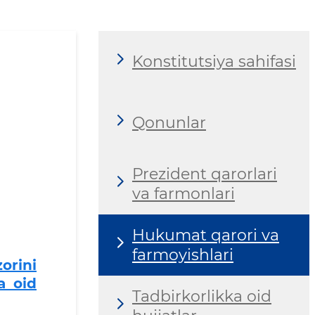
Konstitutsiya sahifasi
Qonunlar
Prezident qarorlari
va farmonlari
Hukumat qarori va
farmoyishlari
orini
a oid
Tadbirkorlikka oid