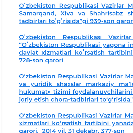
Oʻzbekiston Respublikasi Vazirlar 
Samarqand, Xiva va Shahrisabz sha
tadbirlari toʻgʻrisida”gi 939-son qaror
Oʻzbekiston Respublikasi Vazirl
“Oʻzbekiston Respublikasi yagona int
davlat xizmatlari koʻrsatish tartibini
728-son qarori
O‘zbekiston Respublikasi Vazirlar 
va yuridik shaxslar markaziy ma’lu
hukumat» tizimi foydalanuvchilarini 
joriy etish chora-tadbirlari to‘g‘risida
O‘zbekiston Respublikasi Vazirlar M
xizmatlari ko‘rsatish tartibini yanada
qarori. 2014 yil, 31 dekabr, 377-son