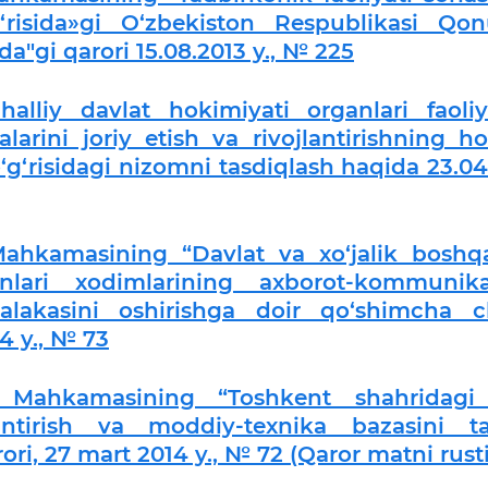
‘g‘risida»gi O‘zbekiston Respublikasi Qon
da"gi qarori 15.08.2013 y., № 225
alliy davlat hokimiyati organlari faoliy
rini joriy etish va rivojlantirishning hol
o‘g‘risidagi nizomni tasdiqlash haqida 23.0
Mahkamasining “Davlat va xo‘jalik boshqa
nlari xodimlarining axborot-kommunika
alakasini oshirishga doir qo‘shimcha c
14 y., № 73
ar Mahkamasining “Toshkent shahridagi
llantirish va moddiy-texnika bazasini ta
rori, 27 mart 2014 y., № 72 (Qaror matni rusti