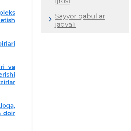
ijrosi
pleks
Sayyor qabullar
etish
jadvali
rlari
ri va
rishi
irlar
loqa,
 doir