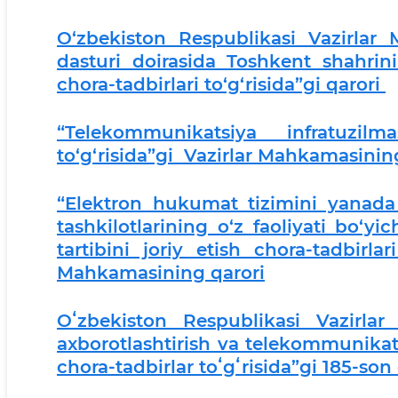
O‘zbekiston Respublikasi Vazirla
dasturi doirasida Toshkent shahrinin
chora-tadbirlari to‘g‘risida”gi qarori
“Telekommunikatsiya infratuzilma
to‘g‘risida”gi Vazirlar Mahkamasinin
“Elektron hukumat tizimini yanada r
tashkilotlarining o‘z faoliyati bo‘y
tartibini joriy etish chora-tadbirla
Mahkamasining qarori
Oʻzbekiston Respublikasi Vazirla
axborotlashtirish va telekommunikats
chora-tadbirlar toʻgʻrisida”gi 185-son