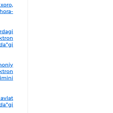
xoro,
hora-
rdagi
ktron
ida”gi
moniy
ktron
imini
avlat
ida”gi