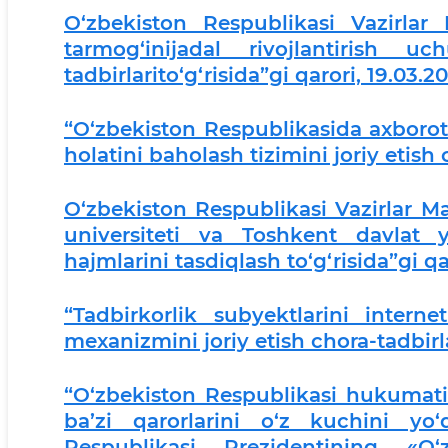
O‘zbekiston Respublikasi Vazirlar
tarmog‘inijadal rivojlantirish u
tadbirlarito‘g‘risida”gi qarori, 19.03.2
“O‘zbekiston Respublikasida axborot-
holatini baholash tizimini joriy etish 
O‘zbekiston Respublikasi Vazirlar M
universiteti va Toshkent davlat y
hajmlarini tasdiqlash to‘g‘risida”gi qa
“Tadbirkorlik subyektlarini interne
mexanizmini joriy etish chora-tadbirlar
“O‘zbekiston Respublikasi hukumatini
ba’zi qarorlarini o‘z kuchini yo
Respublikasi Prezidentining «O‘