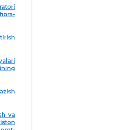
atori
hora-
irish
alari
ining
azish
sh va
iston
orot-