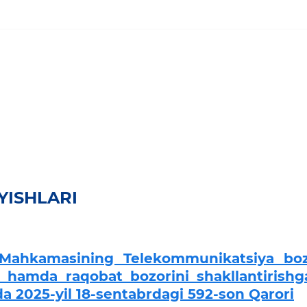
YISHLARI
r Mahkamasining Telekommunikatsiya boz
h hamda raqobat bozorini shakllantirishg
da 2025-yil 18-sentabrdagi 592-son Qarori