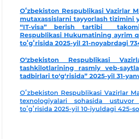
Oʻzbekiston Respublikasi Vazirlar 
mutaxassislarni tayyorlash tizimini 
“IT-visa” berish tartibi takomil
Respublikasi Hukumatining ayrim qar
toʻgʻrisida 2025-yil 21-noyabrdagi 7
O‘zbekiston Respublikasi Vazi
tashkilotlarining rasmiy veb-saytla
tadbirlari to‘g‘risida” 2025-yil 31-ya
Oʻzbekiston Respublikasi Vazirlar Ma
texnologiyalari sohasida ustuvor 
toʻgʻrisida 2025-yil 10-iyuldagi 425-s