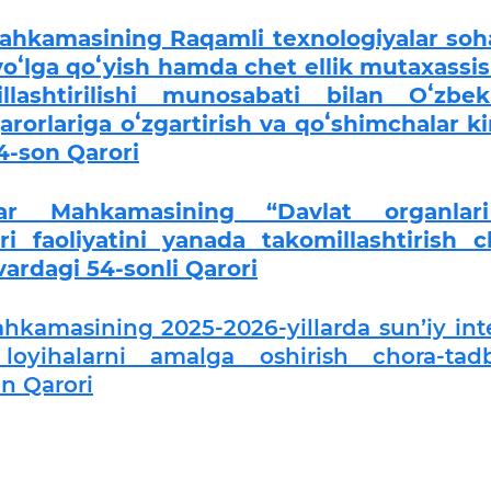
Mahkamasining Raqamli texnologiyalar soh
yoʻlga qoʻyish hamda chet ellik mutaxassis
lashtirilishi munosabati bilan Oʻzbek
orlariga oʻzgartirish va qoʻshimchalar kir
34-son Qarori
rlar Mahkamasining “Davlat organlar
ri faoliyatini yanada takomillashtirish c
nvardagi 54-sonli Qarori
hkamasining 2025-2026-yillarda sunʼiy inte
loyihalarni amalga oshirish chora-tadbi
on Qarori