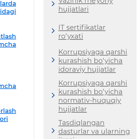
Vazirlik me'yoriy
larda
hujjatlari
idagi
IT sertifikatlar
ro‘yxati
tlash
imcha
Korrupsiyaga qarshi
kurashish bo‘yicha
idoraviy hujjatlar
Korrupsiyaga qarshi
imcha
kurashish bo‘yicha
normativ-huquqiy
hujjatlar
rlash
ori
Tasdiqlangan
dasturlar va ularning