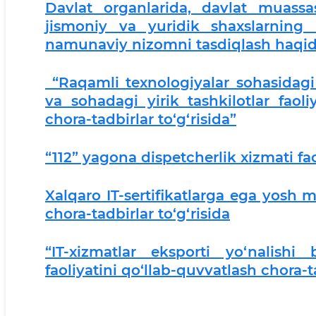
Davlat organlarida, davlat muassas
jismoniy va yuridik shaxslarning mu
namunaviy nizomni tasdiqlash haqid
“Raqamli texnologiyalar sohasidagi i
va sohadagi yirik tashkilotlar faol
chora-tadbirlar to‘g‘risida”
“112” yagona dispetcherlik xizmati faol
Xalqaro IT-sertifikatlarga ega yosh 
chora-tadbirlar to‘g‘risida
“IT-xizmatlar eksporti yo‘nalishi
faoliyatini qo‘llab-quvvatlash chora-t