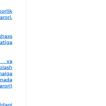
orlik
arori.
shaxs
atiga
sh va
blash
malga
anada
arori)
idagi