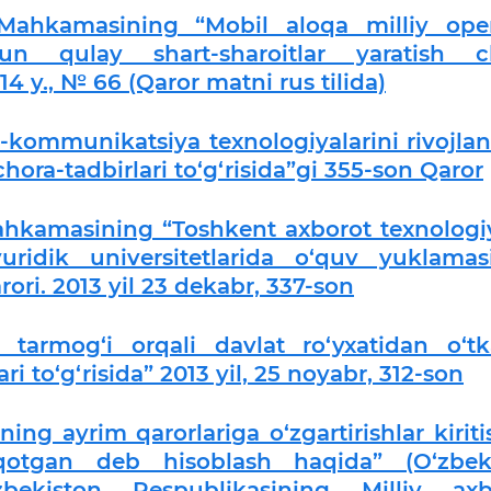
 Mahkamasining “Mobil aloqa milliy oper
chun qulay shart-sharoitlar yaratish c
014 y., № 66 (Qaror matni rus tilida)
kommunikatsiya texnologiyalarini rivojlant
chora-tadbirlari to‘g‘risida”gi 355-son Qaror
ahkamasining “Toshkent axborot texnologiy
uridik universitetlarida o‘quv yuklamas
rori. 2013 yil 23 dekabr, 337-son
t tarmog‘i orqali davlat ro‘yxatidan o‘tk
i to‘g‘risida” 2013 yil, 25 noyabr, 312-son
ng ayrim qarorlariga o‘zgartirishlar kiriti
‘qotgan deb hisoblash haqida” (O‘zbek
zbekiston Respublikasining Milliy axb