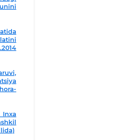
unini
atida
atini
4.2014
ruvi,
tsiya
hora-
 Inxa
shkil
lida)