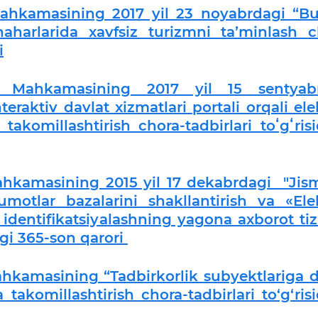
Mahkamasining 2017 yil 23 noyabrdagi “Bu
harlarida xavfsiz turizmni taʼminlash c
i
ar Mahkamasining 2017 yil 15 sentyab
eraktiv davlat xizmatlari portali orqali ele
 takomillashtirish chora-tadbirlari toʻgʻris
Mahkamasining 2015 yil 17 dekabrdagi "
Jis
motlar bazalarini shakllantirish va «Ele
identifikatsiyalashning yagona axborot tiz
"gi 365-son qarori
ahkamasining “Tadbirkorlik subyektlariga d
 takomillashtirish chora-tadbirlari to‘g‘ris