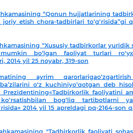
ahkamasining “Qonun hujjatlarining tadbirk
 joriy etish chora-tadbirlari to‘g‘risida”gi q
hkamasining “Xususiy tadbirkorlar yuridik 
mumkin bo‘lgan faoliyat turlari ro‘yx
ori, 2014 yil 25 noyabr, 319-son
atining ayrim qarorlarigao‘zgartiri
ba’zilarini o‘z kuchiniyo‘qotgan deb hiso
i Prezidentining«Tadbirkorlik faoliyatini a
o‘rsatishbilan bog‘liq tartibotlarni y
‘risida» 2014 yil 15 apreldagi pq-2164-son q
ahkamasining "Tadbirkorlik faoliyati sohas