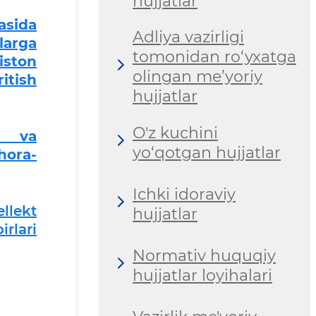
hujjatlar
asida
Adliya vazirligi
larga
tomonidan ro‘yxatga
iston
olingan me’yoriy
itish
hujjatlar
O'z kuchini
i va
yo‘qotgan hujjatlar
hora-
Ichki idoraviy
llekt
hujjatlar
rlari
Normativ huquqiy
hujjatlar loyihalari