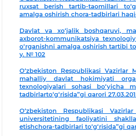
ruxsat berish tartib-taomillari to
amalga oshirish chora-tadbirlari haqi
Davlat va xo‘jalik boshqaruvi, mah
axborot-kommunikatsiya texnologiyala
o‘rganishni amalga oshirish tartibi t
y. № 102
O‘zbekiston Respublikasi Vazirlar 
mahalliy davlat hokimiyati orga
texnologiyalari sohasi bo‘yicha m
tadbirlarto‘g‘risida”gi qarori 27.03.20
O‘zbekiston Respublikasi Vazirl
universitetining faoliyatini shak
etishchora-tadbirlari to‘g‘risida”gi qa