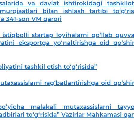
alarida va davlat ishtirokidagi tashkilot
rojaatlari bilan ishlash tartibi to‘g‘ris
a 341-son VM qarori
stiqbolli startap loyihalarni qo‘llab quvva
iyatini eksportga yo‘naltirishga oid qo‘sh
iyatini tashkil etish to‘g‘risida”
mutaxassislarni rag‘batlantirishga oid qo‘sh
 bo‘yicha malakali mutaxassislarni tayyo
adbirlari to‘g‘risida” Vazirlar Mahkamasi qar