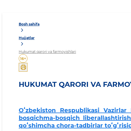
Bosh sahifa
Hujjatlar
Hukumat qarori va farmoyishlari
16
+
HUKUMAT QARORI VA FARMO
Oʻzbekiston Respublikasi Vazirla
bosqichma-bosqich liberallashtiris
qoʻshimcha chora-tadbirlar toʻgʻrisi