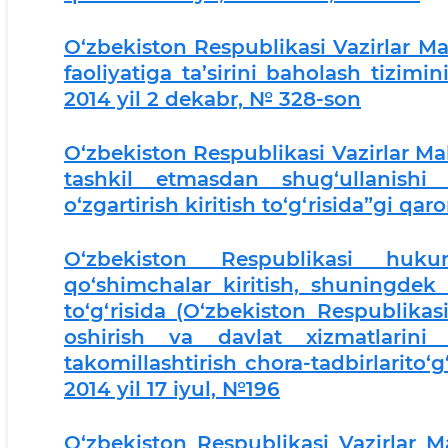
O‘zbekiston Respublikasi Vazirlar M
faoliyatiga ta’sirini baholash tizimini
2014 yil 2 dekabr, № 328-son
O‘zbekiston Respublikasi Vazirlar Ma
tashkil etmasdan shug‘ullanishi 
o‘zgartirish kiritish to‘g‘risida”gi qar
O‘zbekiston Respublikasi hukum
qo‘shimchalar kiritish, shuningdek 
to‘g‘risida (O‘zbekiston Respublikas
oshirish va davlat xizmatlarini k
takomillashtirish chora-tadbirlarito‘g
2014 yil 17 iyul, №196
O‘zbekiston Respublikasi Vazirlar M