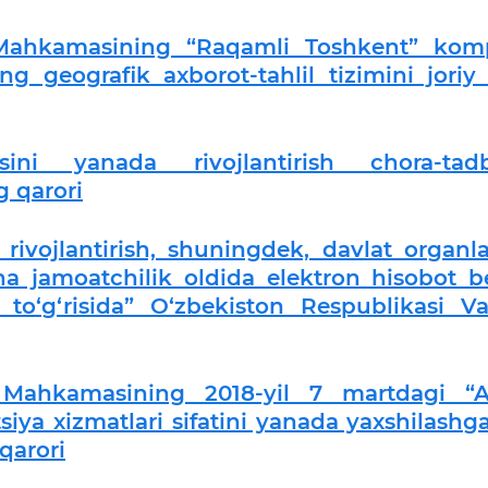
r Mahkamasining “Raqamli Toshkent” kom
g geografik axborot-tahlil tizimini joriy 
sini yanada rivojlantirish chora-tadbi
g qarori
ivojlantirish, shuningdek, davlat organla
icha jamoatchilik oldida elektron hisobot be
ri to‘g‘risida” O‘zbekiston Respublikasi Vaz
r Mahkamasining 2018-yil 7 martdagi “A
iya xizmatlari sifatini yanada yaxshilashga
 qarori