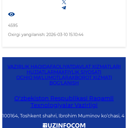
4595
Oxirgi yangilanish: 2026-03-10 15:10:44
VAZIRLIK HAQIDA
FAOLIYAT
DAVLAT XIZMATLARI
HUJJATLAR
MAXFIYLIK SIYOSATI
OCHIQ MA'LUMOTLAR
AXBOROT XIZMATI
BOG'LANISH
O‘zbekiston Respublikasi Raqamli
Texnologiyalar Vazirligi
100164, Toshkent shahri, Ibrohim Muminov ko‘chasi, 4