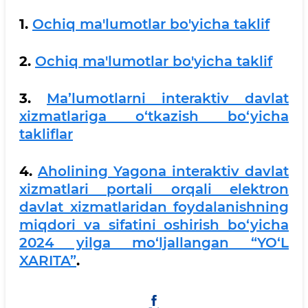
1.
Ochiq ma'lumotlar bo'yicha taklif
2.
Ochiq ma'lumotlar bo'yicha taklif
3.
Ma’lumotlarni interaktiv davlat
xizmatlariga o‘tkazish bo‘yicha
takliflar
4.
Aholining Yagona interaktiv davlat
xizmatlari portali orqali elektron
davlat xizmatlaridan foydalanishning
miqdori va sifatini oshirish bo‘yicha
2024 yilga mo‘ljallangan “YO‘L
XARITA”
.