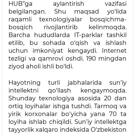
HUB”ga aylantirish vazifasi
belgilangan. Shu maqsad yo‘lida
raqamli texnologiyalar bosqichma-
bosqich rivojlantirib kelinmoqda.
Barcha hududlarda IT-parklar tashkil
etilib, bu sohada o‘qish va ishlash
uchun imkoniyat kengaydi. Internet
tezligi va qamrovi oshdi. 190 mingdan
ziyod aholi ishli bo‘ldi.
Hayotning turli jabhalarida sun’iy
intellektni qo‘llash kengaymoqda.
Shunday texnologiya asosida 20 dan
ortiq loyihalar ishga tushdi. Tarmoq va
yirik korxonalar bo‘yicha yana 70 ta
loyiha ishlab chiqildi. Sun’iy intellektga
tayyorlik xalqaro indeksida O‘zbekiston