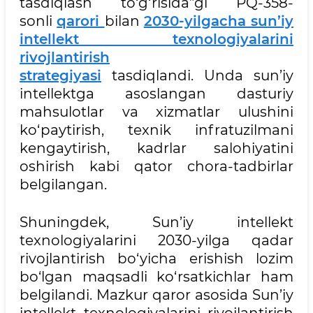
tasdiqlash to‘g‘risida”gi PQ-358-
sonli
qarori
bilan
2030-yilgacha sun’iy
intellekt texnologiyalarini
rivojlantirish
strategiyasi
tasdiqlandi. Unda sun’iy
intellektga asoslangan dasturiy
mahsulotlar va xizmatlar ulushini
ko‘paytirish, texnik infratuzilmani
kengaytirish, kadrlar salohiyatini
oshirish kabi qator chora-tadbirlar
belgilangan.
Shuningdek, Sun’iy intellekt
texnologiyalarini 2030-yilga qadar
rivojlantirish bo‘yicha erishish lozim
bo‘lgan maqsadli ko‘rsatkichlar ham
belgilandi. Mazkur qaror asosida Sun’iy
intellekt texnologiyalarini rivojlantirish