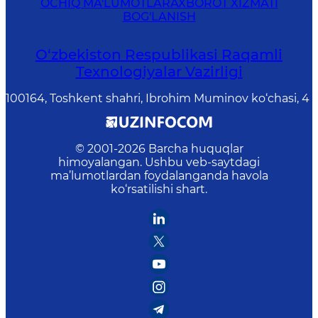
OCHIQ MA'LUMOTLAR
AXBOROT XIZMATI
BOG'LANISH
O‘zbekiston Respublikasi Raqamli
Texnologiyalar Vazirligi
100164, Toshkent shahri, Ibrohim Muminov ko‘chasi, 4
© 2001-
2026
Barcha huquqlar
himoyalangan. Ushbu veb-saytdagi
ma’lumotlardan foydalanganda havola
ko‘rsatilishi shart.