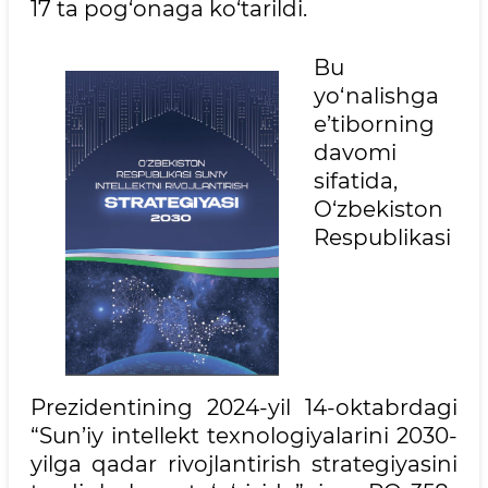
17 ta pog‘onaga ko‘tarildi.
Bu
yo‘nalishga
e’tiborning
davomi
sifatida,
O‘zbekiston
Respublikasi
Prezidentining 2024-yil 14-oktabrdagi
“Sun’iy intellekt texnologiyalarini 2030-
yilga qadar rivojlantirish strategiyasini