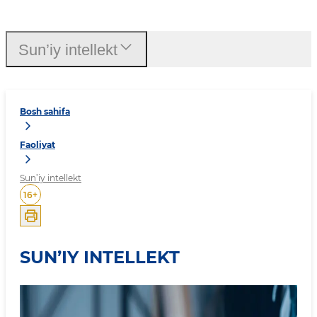
Sun’iy intellekt
Bosh sahifa
Faoliyat
Sun’iy intellekt
16
+
SUN’IY INTELLEKT