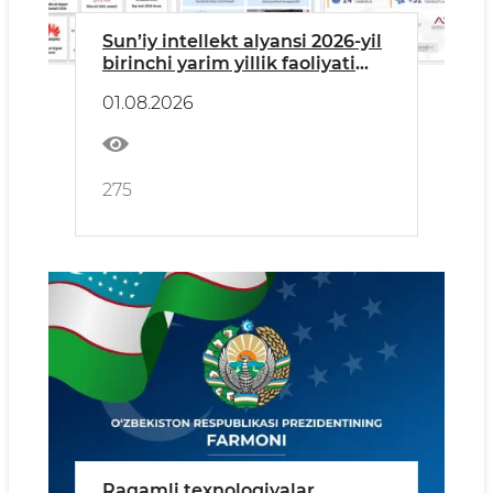
Sun’iy intellekt alyansi 2026-yil
birinchi yarim yillik faoliyati
yakunlarini sarhisob qildi
01.08.2026
275
Raqamli texnologiyalar