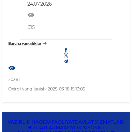
24.07.2026
muhokama qilish maydoniga
aylandi
615
Barcha yangiliklar
20361
Oxirgi yangilanish: 2025-03-18 15:13:05
VAZIRLIK HAQIDA
FAOLIYAT
DAVLAT XIZMATLARI
HUJJATLAR
MAXFIYLIK SIYOSATI