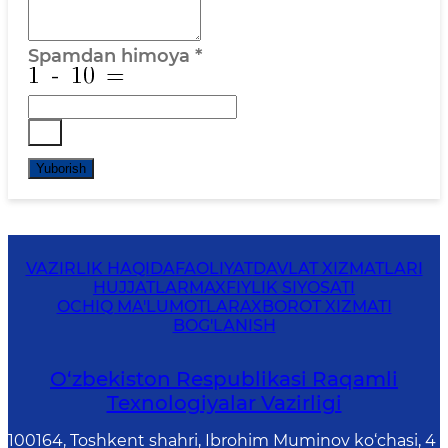
Spamdan himoya
*
Yuborish
VAZIRLIK HAQIDA
FAOLIYAT
DAVLAT XIZMATLARI
HUJJATLAR
MAXFIYLIK SIYOSATI
OCHIQ MA'LUMOTLAR
AXBOROT XIZMATI
BOG'LANISH
O‘zbekiston Respublikasi Raqamli
Texnologiyalar Vazirligi
100164, Toshkent shahri, Ibrohim Muminov ko‘chasi, 4