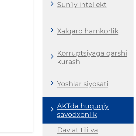
Sun’iy intellekt
Xalqaro hamkorlik
Korruptsiyaga qarshi
kurash
Yoshlar siyosati
AKTda huquqiy
savodxonlik
Davlat tili va