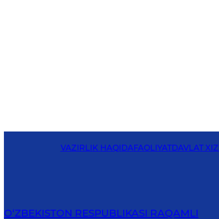
VAZIRLIK HAQIDA
FAOLIYAT
DAVLAT XI
O‘ZBEKISTON RESPUBLIKASI RAQAMLI