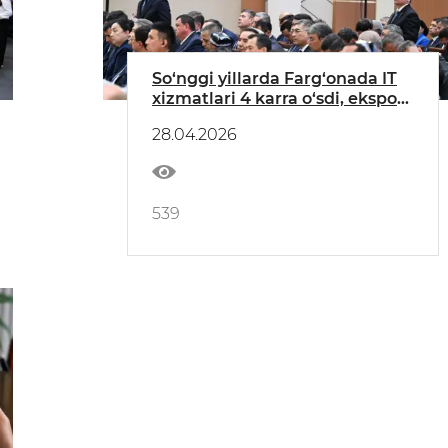
So‘nggi yillarda Farg‘onada IT
xizmatlari 4 karra o‘sdi, eksport
23 million dollardan oshdi.
28.04.2026
539