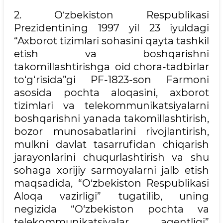
2. O‘zbekiston Respublikasi
Prezidentining 1997 yil 23 iyuldagi
“Axborot tizimlari sohasini qayta tashkil
etish va boshqarishni
takomillashtirishga oid chora-tadbirlar
to‘g‘risida”gi PF-1823-son Farmoni
asosida pochta aloqasini, axborot
tizimlari va telekommunikatsiyalarni
boshqarishni yanada takomillashtirish,
bozor munosabatlarini rivojlantirish,
mulkni davlat tasarrufidan chiqarish
jarayonlarini chuqurlashtirish va shu
sohaga xorijiy sarmoyalarni jalb etish
maqsadida, “O‘zbekiston Respublikasi
Aloqa vazirligi” tugatilib, uning
negizida “O‘zbekiston pochta va
telekommunikatsiyalar agentligi”