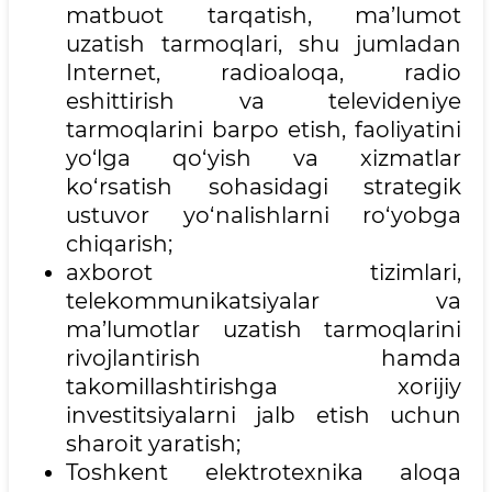
matbuot tarqatish, ma’lumot
uzatish tarmoqlari, shu jumladan
Internet, radioaloqa, radio
eshittirish va televideniye
tarmoqlarini barpo etish, faoliyatini
yo‘lga qo‘yish va xizmatlar
ko‘rsatish sohasidagi strategik
ustuvor yo‘nalishlarni ro‘yobga
chiqarish;
axborot tizimlari,
telekommunikatsiyalar va
ma’lumotlar uzatish tarmoqlarini
rivojlantirish hamda
takomillashtirishga xorijiy
investitsiyalarni jalb etish uchun
sharoit yaratish;
Toshkent elektrotexnika aloqa