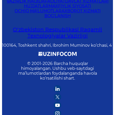
VAZIRLIK HAQIDA
FAOLIYAT
DAVLAT XIZMATLARI
HUJJATLAR
MAXFIYLIK SIYOSATI
OCHIQ MA'LUMOTLAR
AXBOROT XIZMATI
BOG'LANISH
O‘zbekiston Respublikasi Raqamli
Texnologiyalar Vazirligi
100164, Toshkent shahri, Ibrohim Muminov ko‘chasi, 4
© 2001-
2026
Barcha huquqlar
himoyalangan. Ushbu veb-saytdagi
ma’lumotlardan foydalanganda havola
ko‘rsatilishi shart.