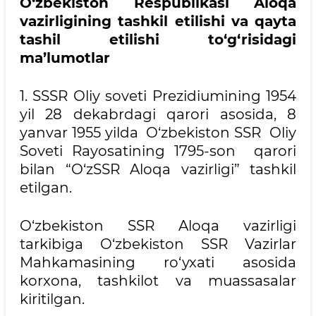
O‘zbekiston Respublikasi Aloqa
vazirligining tashkil etilishi va qayta
tashil etilishi to‘g‘risidagi
ma’lumotlar
1. SSSR Oliy soveti Prezidiumining 1954
yil 28 dekabrdagi qarori asosida, 8
yanvar 1955 yilda O‘zbekiston SSR Oliy
Soveti Rayosatining 1795-son qarori
bilan “O‘zSSR Aloqa vazirligi” tashkil
etilgan.
O‘zbekiston SSR Aloqa vazirligi
tarkibiga O‘zbekiston SSR Vazirlar
Mahkamasining ro‘yxati asosida
korxona, tashkilot va muassasalar
kiritilgan.