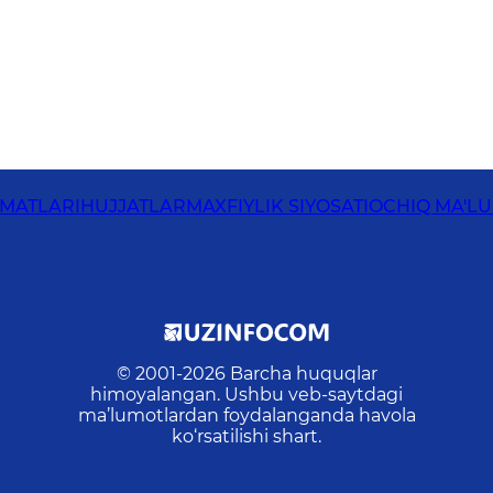
ZMATLARI
HUJJATLAR
MAXFIYLIK SIYOSATI
OCHIQ MA'L
© 2001-
2026
Barcha huquqlar
himoyalangan. Ushbu veb-saytdagi
ma’lumotlardan foydalanganda havola
ko‘rsatilishi shart.