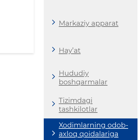
Markaziy apparat
Hay’at
Hududiy
boshqarmalar
Tizimdagi
tashkilotlar
Xodimlarning odob-
axloq qoidalariga