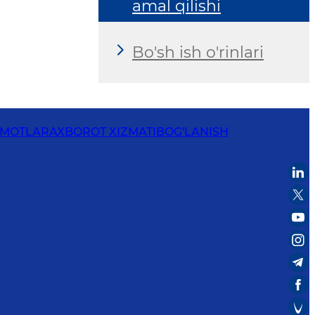
amal qilishi
Bo'sh ish o'rinlari
UMOTLAR
AXBOROT XIZMATI
BOG'LANISH