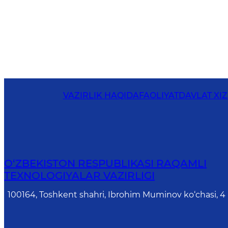
VAZIRLIK HAQIDA
FAOLIYAT
DAVLAT XI
O‘ZBEKISTON RESPUBLIKASI RAQAMLI
TEXNOLOGIYALAR VAZIRLIGI
100164, Toshkent shahri, Ibrohim Muminov ko‘chasi, 4