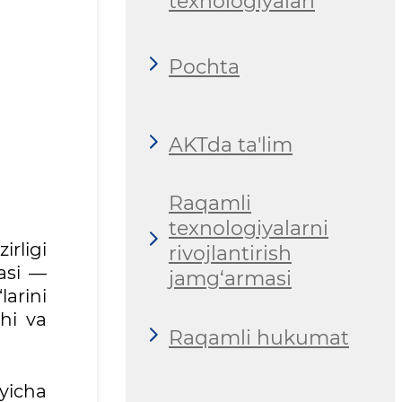
texnologiyalari
Pochta
AKTda ta'lim
Raqamli
texnologiyalarni
rligi
rivojlantirish
fasi —
jamg‘armasi
larini
shi va
Raqamli hukumat
yicha