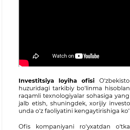
Investitsiya loyiha ofisi
O‘zbekist
huzuridagi tarkibiy bo‘linma hisoblana
raqamli texnologiyalar sohasiga yangi 
jalb etish, shuningdek, xorijiy invest
unda o‘z faoliyatini kengaytirishiga k
Ofis kompaniyani ro‘yxatdan o‘tka