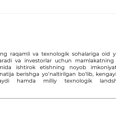
nning raqamli va texnologik sohalariga oid y
hqaradi va investorlar uchun mamlakatning 
imida ishtirok etishning noyob imkoniyatl
natija berishga yo‘naltirilgan bo‘lib, kenga
tlaydi hamda milliy texnologik landsh