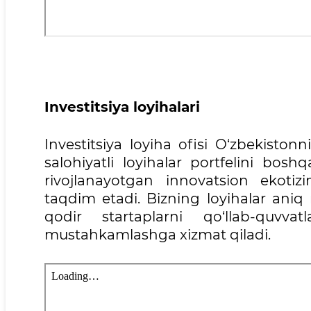
Investitsiya loyihalari
Investitsiya loyiha ofisi O‘zbekisto
salohiyatli loyihalar portfelini bos
rivojlanayotgan innovatsion ekotiz
taqdim etadi. Bizning loyihalar aniq 
qodir startaplarni qo‘llab-quvva
mustahkamlashga xizmat qiladi.