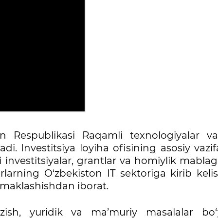
on Respublikasi Raqamli texnologiyalar vazi
di. Investitsiya loyiha ofisining asosiy vazi
investitsiyalar, grantlar va homiylik mablag‘
orlarning O‘zbekiston IT sektoriga kirib keli
o‘maklashishdan iborat.
zish, yuridik va ma’muriy masalalar bo‘