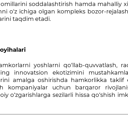
taomillarini soddalashtirish hamda mahalliy 
shni o‘z ichiga olgan kompleks bozor-rejalash
arini taqdim etadi.
oyihalari
hamkorlarni yoshlarni qo‘llab-quvvatlash, r
tning innovatsion ekotizimini mustahkaml
larini amalga oshirishda hamkorlikka taklif 
sh kompaniyalar uchun barqaror rivojlani
moiy o‘zgarishlarga sezilarli hissa qo‘shish im