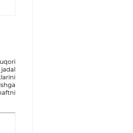
uqori
jadal
arini
yishga
aftni