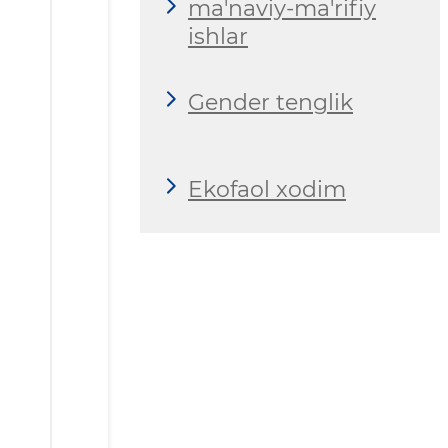
ma'naviy-ma'rifiy
ishlar
Gender tenglik
Ekofaol xodim