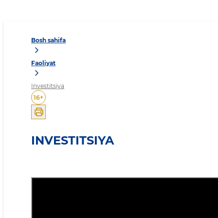
Bosh sahifa
Faoliyat
Investitsiya
16
+
INVESTITSIYA