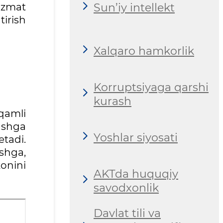
Sun’iy intellekt
xizmat
tirish
Xalqaro hamkorlik
Korruptsiyaga qarshi
kurash
aqamli
ashga
Yoshlar siyosati
etadi.
shga,
konini
AKTda huquqiy
savodxonlik
Davlat tili va