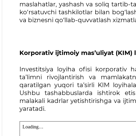
maslahatlar, yashash va soliq tartib-
ko‘rsatuvchi tashkilotlar bilan bog‘la
va biznesni qo‘llab-quvvatlash xizmatl
Korporativ ijtimoiy mas’uliyat (KIM) l
Investitsiya loyiha ofisi korporativ 
ta’limni rivojlantirish va mamlaka
qaratilgan yuqori ta’sirli KIM loyiha
Ushbu tashabbuslarda ishtirok eti
malakali kadrlar yetishtirishga va ijti
yaratadi.