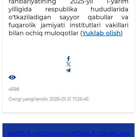
rahbariyatining 2025-yil 1-yarim
yilligida respublika hududlarida
o‘tkaziladigan sayyor qabullar va
fuqarolik jamiyati institutlari vakillari
bilan ochiq muloqotlar (
Yuklab olish
)
4598
Oxirgi yangilanish: 2026-01-21 17:26:45
VAZIRLIK HAQIDA
FAOLIYAT
DAVLAT XIZMATLARI