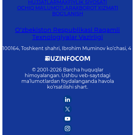
HUJJATLAR
MAXFIYLIK SIYOSATI
OCHIQ MA'LUMOTLAR
AXBOROT XIZMATI
BOG'LANISH
O‘zbekiston Respublikasi Raqamli
Texnologiyalar Vazirligi
100164, Toshkent shahri, Ibrohim Muminov ko‘chasi, 4
© 2001-
2026
Barcha huquqlar
himoyalangan. Ushbu veb-saytdagi
ma’lumotlardan foydalanganda havola
ko‘rsatilishi shart.