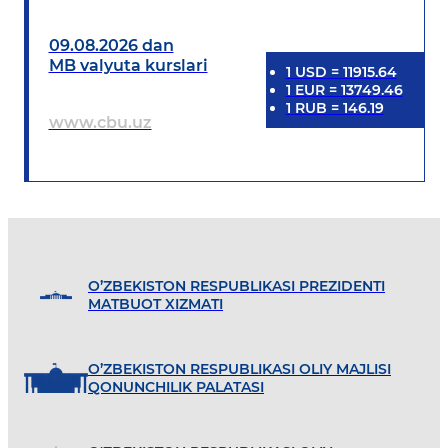
09.08.2026 dan
MB valyuta kurslari
1
USD
=
11915.64
1
EUR
=
13749.46
1
RUB
=
146.19
www.cbu.uz
O’ZBEKISTON RESPUBLIKASI PREZIDENTI
MATBUOT XIZMATI
O’ZBEKISTON RESPUBLIKASI OLIY MAJLISI
QONUNCHILIK PALATASI