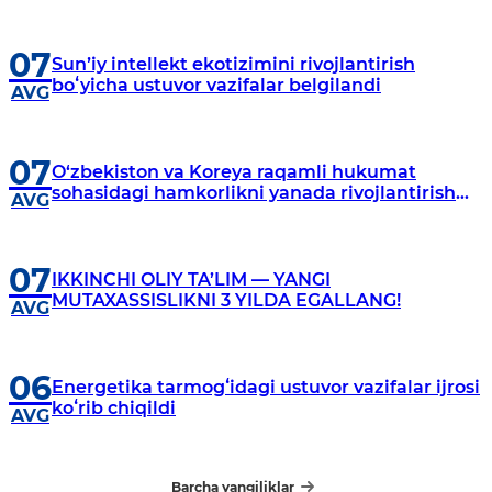
07
Sunʼiy intellekt ekotizimini rivojlantirish
boʻyicha ustuvor vazifalar belgilandi
AVG
07
O‘zbekiston va Koreya raqamli hukumat
sohasidagi hamkorlikni yanada rivojlantirish
AVG
istiqbollarini muhokama qildi
07
IKKINCHI OLIY TA’LIM — YANGI
MUTAXASSISLIKNI 3 YILDA EGALLANG!
AVG
06
Energetika tarmogʻidagi ustuvor vazifalar ijrosi
koʻrib chiqildi
AVG
Barcha yangiliklar