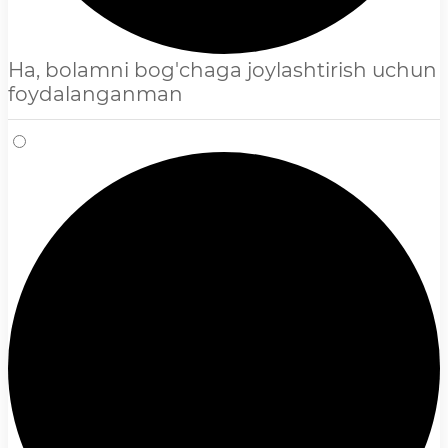
Ha, bolamni bog'chaga joylashtirish uchun
foydalanganman