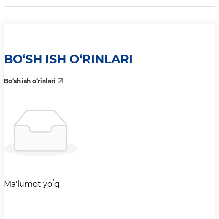
HAVOLALAR
BO‘SH ISH O‘RINLARI
Bo‘sh ish o‘rinlari
Maʼlumot yoʻq