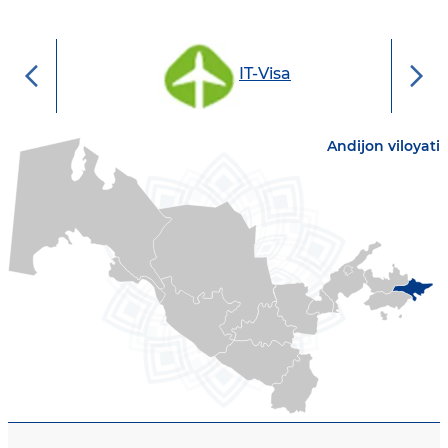
AKT sohasidagi loyih
IT-Visa
monitoringi
Andijon viloyati