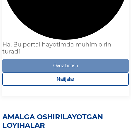
Ha, Bu portal hayotimda muhim o'rin
turadi
Ovoz berish
Natijalar
AMALGA OSHIRILAYOTGAN
LOYIHALAR