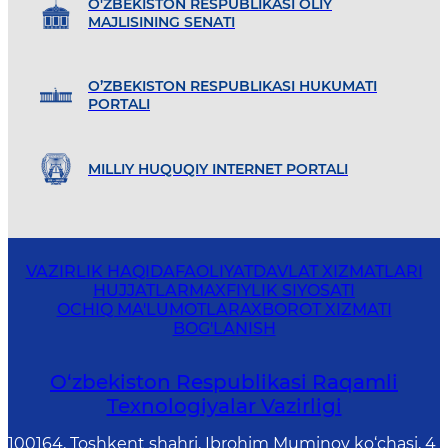
O'ZBEKISTON RESPUBLIKASI OLIY
MAJLISINING SENATI
O’ZBEKISTON RESPUBLIKASI HUKUMATI
PORTALI
MILLIY HUQUQIY INTERNET PORTALI
VAZIRLIK HAQIDA
FAOLIYAT
DAVLAT XIZMATLARI
HUJJATLAR
MAXFIYLIK SIYOSATI
OCHIQ MA'LUMOTLAR
AXBOROT XIZMATI
BOG'LANISH
O‘zbekiston Respublikasi Raqamli
Texnologiyalar Vazirligi
100164, Toshkent shahri, Ibrohim Muminov ko‘chasi, 4