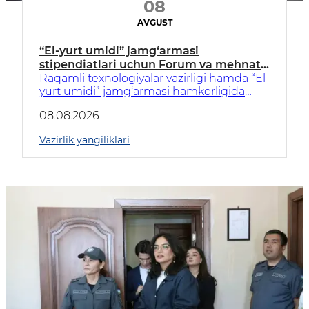
08
AVGUST
“El-yurt umidi” jamg‘armasi
stipendiatlari uchun Forum va mehnat
yarmarkasi tashkil etildi
Raqamli texnologiyalar vazirligi hamda “El-
yurt umidi” jamg‘armasi hamkorligida
2026-yilgi 1-tanlov g‘olibi bo‘lgan
08.08.2026
stipendiatlar uchun Forum tashkil etildi.
Vazirlik yangiliklari