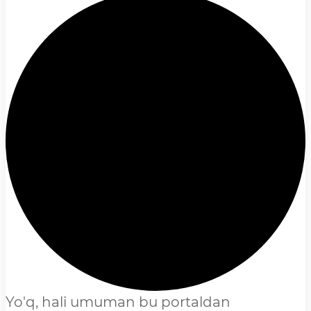
Yo'q, hali umuman bu portaldan