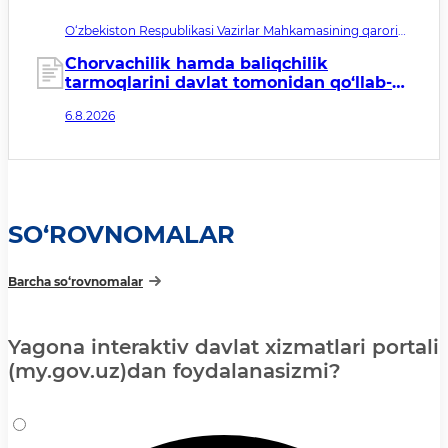
O‘zbekiston Respublikasi Vazirlar Mahkamasining qarori
№435. Qabul qilingan sana 06.08.2026. Kuchga kirish
sanasi 07.08.2026
Chorvachilik hamda baliqchilik
tarmoqlarini davlat tomonidan qo‘llab-
quvvatlashning qo‘shimcha chora-
6.8.2026
tadbirlari to‘g‘risida
SO‘ROVNOMALAR
Barcha so‘rovnomalar
Yagona interaktiv davlat xizmatlari portali
(my.gov.uz)dan foydalanasizmi?