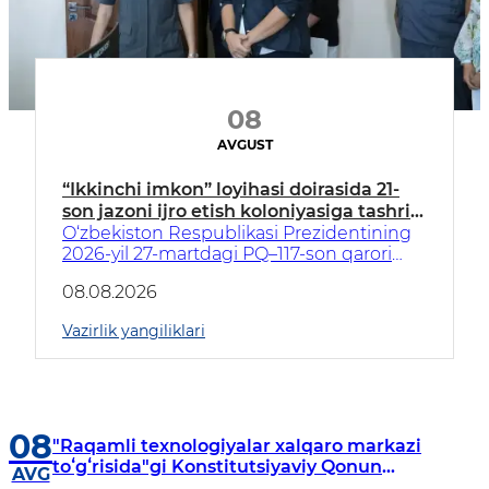
08
AVGUST
“Ikkinchi imkon” loyihasi doirasida 21-
son jazoni ijro etish koloniyasiga tashrif
amalga oshirildi
O‘zbekiston Respublikasi Prezidentining
2026-yil 27-martdagi PQ–117-son qarori
ijrosini ta’minlash maqsadida jazoni ijro
08.08.2026
etish muassasalaridagi yoshlarni
zamonaviy kasblarga o‘qitish va ularni
Vazirlik yangiliklari
jamiyatga muvaffaqiyatli moslashtirish
bo‘yicha tizimli ishlar davom ettirilmoqda.
08
"Raqamli texnologiyalar xalqaro markazi
toʻgʻrisida"gi Konstitutsiyaviy Qonun
AVG
muhokama qilindi