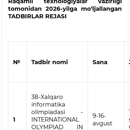
Raqamli texnologiyalar vazirligi
tomonidan 2026-yilga mo‘ljallangan
TADBIRLAR REJASI
№
Tadbir nomi
Sana
38-Xalqaro
informatika
olimpiadasi -
9-16-
1
INTERNATIONAL
avgust
OLYMPIAD IN