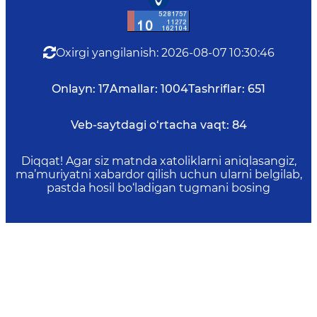
Oxirgi yangilanish
:
2026-08-07 10:30:46
Onlayn:
17
Amallar:
1004
Tashriflar:
651
Veb-saytdagi o‘rtacha vaqt:
84
Diqqat! Agar siz matnda xatoliklarni aniqlasangiz,
ma’muriyatni xabardor qilish uchun ularni belgilab,
pastda hosil bo‘ladigan tugmani bosing