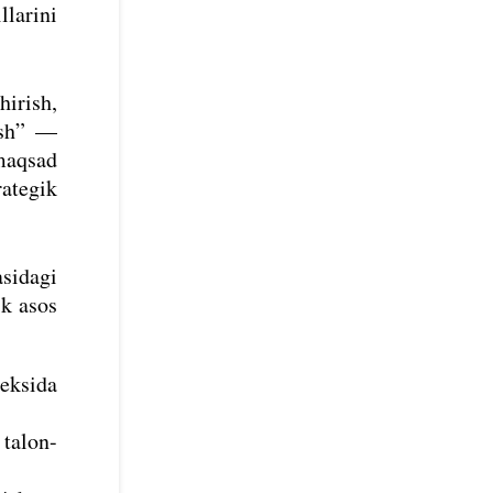
llarini
hirish,
ish” —
 maqsad
rategik
asidagi
ik asos
deksida
 talon-