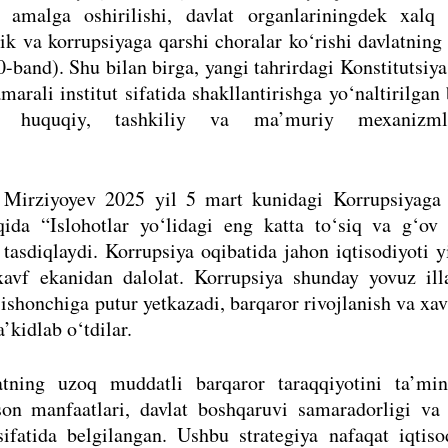
» amalga oshirilishi, davlat organlariningdek xalq 
lik va korrupsiyaga qarshi choralar ko‘rishi davlatning
-band). Shu bilan birga, yangi tahrirdagi Konstitutsiya
arali institut sifatida shakllantirishga yo‘naltirilgan 
un huquqiy, tashkiliy va ma’muriy mexanizml
 Mirziyoyev 2025 yil 5 mart kunidagi Korrupsiyaga 
tqida “Islohotlar yo‘lidagi eng katta to‘siq va g‘o
 tasdiqlaydi. Korrupsiya oqibatida jahon iqtisodiyoti y
 xavf ekanidan dalolat. Korrupsiya shunday yovuz ill
ishonchiga putur yetkazadi, barqaror rivojlanish va xav
’kidlab o‘tdilar.
tning uzoq muddatli barqaror taraqqiyotini ta’min
nson manfaatlari, davlat boshqaruvi samaradorligi va
sifatida belgilangan. Ushbu strategiya nafaqat iqtis