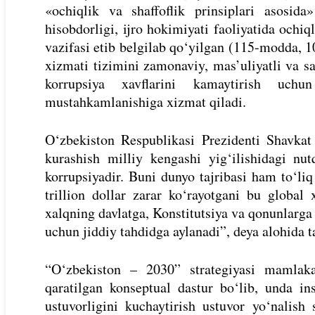
«ochiqlik va shaffoflik prinsiplari asosida
hisobdorligi, ijro hokimiyati faoliyatida ochiq
vazifasi etib belgilab qo‘yilgan (115-modda, 10
xizmati tizimini zamonaviy, mas’uliyatli va sam
korrupsiya xavflarini kamaytirish uch
mustahkamlanishiga xizmat qiladi.
O‘zbekiston Respublikasi Prezidenti Shavkat
kurashish milliy kengashi yig‘ilishidagi nu
korrupsiyadir. Buni dunyo tajribasi ham to‘liq
trillion dollar zarar ko‘rayotgani bu global
xalqning davlatga, Konstitutsiya va qonunlarga 
uchun jiddiy tahdidga aylanadi”, deya alohida ta
“O‘zbekiston – 2030” strategiyasi mamlaka
qaratilgan konseptual dastur bo‘lib, unda i
ustuvorligini kuchaytirish ustuvor yo‘nalish 