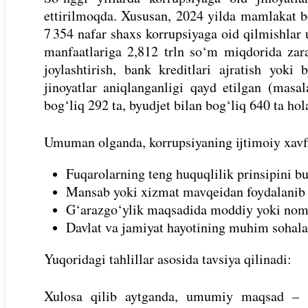
ettirilmoqda. Xususan, 2024 yilda mamlakat bo
7 354 nafar shaxs korrupsiyaga oid qilmishlar 
manfaatlariga 2,812 trln so‘m miqdorida zara
joylashtirish, bank kreditlari ajratish yoki
jinoyatlar aniqlanganligi qayd etilgan (masala
bog‘liq 292 ta, byudjet bilan bog‘liq 640 ta hol
Umuman olganda, korrupsiyaning ijtimoiy xavfl
Fuqarolarning teng huquqlilik prinsipini b
Mansab yoki xizmat mavqeidan foydalanib s
G‘arazgo‘ylik maqsadida moddiy yoki nomod
Davlat va jamiyat hayotining muhim sohala
Yuqoridagi tahlillar asosida tavsiya qilinadi:
Xulosa qilib aytganda, umumiy maqsad – k