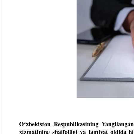
O‘zbekiston Respublikasining Yangilangan
xizmatining shaffofligi va jamiyat oldida h