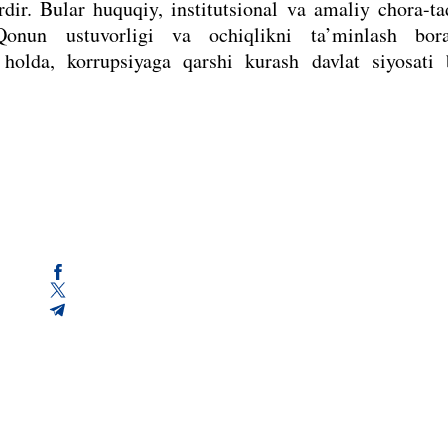
ardir. Bular huquqiy, institutsional va amaliy chora-ta
 Qonun ustuvorligi va ochiqlikni ta’minlash bora
n holda, korrupsiyaga qarshi kurash davlat siyosati 