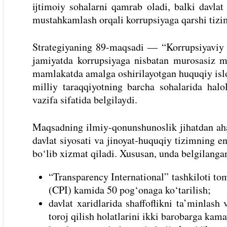
ijtimoiy sohalarni qamrab oladi, balki davlat 
mustahkamlash orqali korrupsiyaga qarshi tizi
Strategiyaning 89-maqsadi — “Korrupsiyaviy om
jamiyatda korrupsiyaga nisbatan murosasiz mu
mamlakatda amalga oshirilayotgan huquqiy isl
milliy taraqqiyotning barcha sohalarida halol
vazifa sifatida belgilaydi.
Maqsadning ilmiy-qonunshunoslik jihatdan aha
davlat siyosati va jinoyat-huquqiy tizimning e
bo‘lib xizmat qiladi. Xususan, unda belgilanga
“Transparency International” tashkiloti to
(CPI) kamida 50 pog‘onaga ko‘tarilish;
davlat xaridlarida shaffoflikni ta’minlash
toroj qilish holatlarini ikki barobarga kama