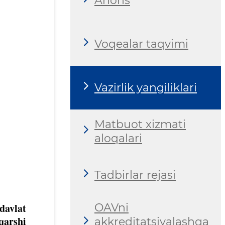
Anons
Voqealar taqvimi
Vazirlik yangiliklari
Matbuot xizmati
aloqalari
Tadbirlar rejasi
davlat
OAVni
qarshi
akkreditatsiyalashga