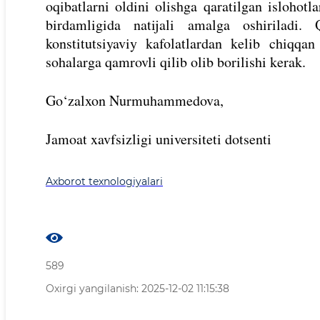
oqibatlarni oldini olishga qaratilgan islohotl
birdamligida natijali amalga oshiriladi.
konstitutsiyaviy kafolatlardan kelib chiqqa
sohalarga qamrovli qilib olib borilishi kerak.
Go‘zalxon Nurmuhammedova,
Jamoat xavfsizligi universiteti dotsenti
Axborot texnologiyalari
589
Oxirgi yangilanish: 2025-12-02 11:15:38