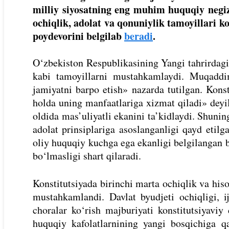
milliy siyosatning eng muhim huquqiy negizi
ochiqlik, adolat va qonuniylik tamoyillari k
poydevorini belgilab
beradi
.
O‘zbekiston Respublikasining Yangi tahrirdagi 
kabi tamoyillarni mustahkamlaydi. Muqaddim
jamiyatni barpo etish» nazarda tutilgan. Kons
holda uning manfaatlariga xizmat qiladi» deyil
oldida mas’uliyatli ekanini ta’kidlaydi. Shuni
adolat prinsiplariga asoslanganligi qayd etil
oliy huquqiy kuchga ega ekanligi belgilangan 
bo‘lmasligi shart qilaradi.
Konstitutsiyada birinchi marta ochiqlik va hiso
mustahkamlandi. Davlat byudjeti ochiqligi, ij
choralar ko‘rish majburiyati konstitutsiyaviy 
huquqiy kafolatlarnining yangi bosqichiga qa