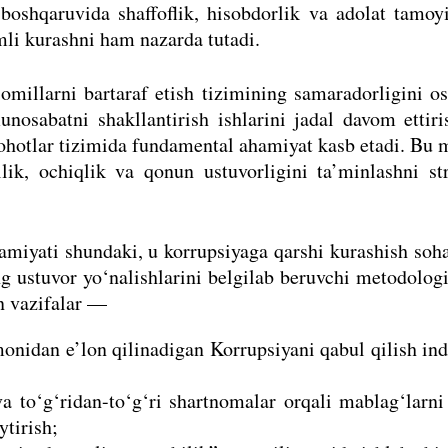
boshqaruvida shaffoflik, hisobdorlik va adolat tamoyi
mli kurashni ham nazarda tutadi.
illarni bartaraf etish tizimining samaradorligini os
nosabatni shakllantirish ishlarini jadal davom ettir
ohotlar tizimida fundamental ahamiyat kasb etadi. Bu
lik, ochiqlik va qonun ustuvorligini ta’minlashni st
miyati shundaki, u korrupsiyaga qarshi kurashish soh
ng ustuvor yo‘nalishlarini belgilab beruvchi metodolog
n vazifalar —
monidan e’lon qilinadigan Korrupsiyani qabul qilish in
 va to‘g‘ridan-to‘g‘ri shartnomalar orqali mablag‘larni
ytirish;