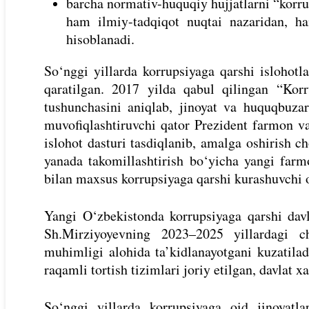
barcha normativ-huquqiy hujjatlarni “korru
ham ilmiy-tadqiqot nuqtai nazaridan, 
hisoblanadi.
So‘nggi yillarda korrupsiyaga qarshi islohotla
qaratilgan. 2017 yilda qabul qilingan “Korr
tushunchasini aniqlab, jinoyat va huquqbuzarl
muvofiqlashtiruvchi qator Prezident farmon va
islohot dasturi tasdiqlanib, amalga oshirish c
yanada takomillashtirish bo‘yicha yangi farmo
bilan maxsus korrupsiyaga qarshi kurashuvchi o
Yangi O‘zbekistonda korrupsiyaga qarshi davl
Sh.Mirziyoyevning 2023–2025 yillardagi ch
muhimligi alohida ta’kidlanayotgani kuzatilad
raqamli tortish tizimlari joriy etilgan, davlat x
So‘nggi yillarda korrupsiyaga oid jinoyatl