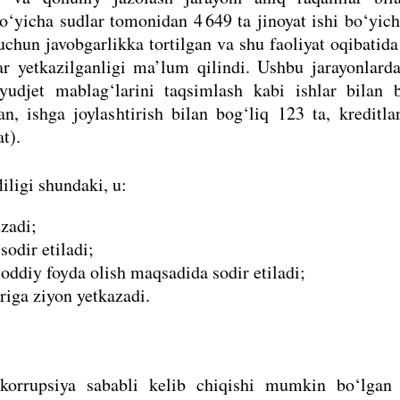
‘yicha sudlar tomonidan 4 649 ta jinoyat ishi bo‘yic
uchun javobgarlikka tortilgan va shu faoliyat oqibatida
r yetkazilganligi ma’lum qilindi. Ushbu jarayonlarda
 byudjet mablag‘larini taqsimlash kabi ishlar bilan 
n, ishga joylashtirish bilan bog‘liq 123 ta, kreditla
at).
iligi shundaki, u:
uzadi;
odir etiladi;
diy foyda olish maqsadida sodir etiladi;
riga ziyon yetkazadi.
orrupsiya sababli kelib chiqishi mumkin bo‘lgan 