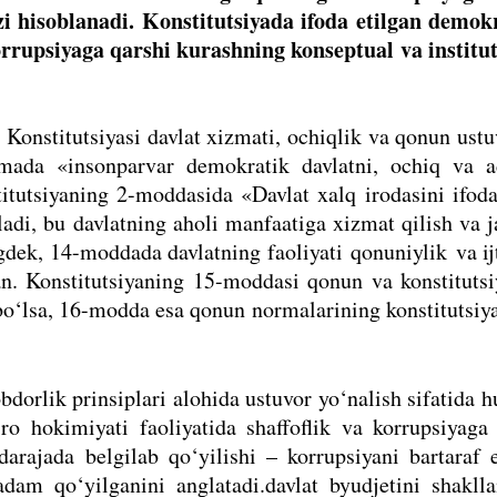
 hisoblanadi. Konstitutsiyada ifoda etilgan demokr
orrupsiyaga qarshi kurashning konseptual va institut
Konstitutsiyasi davlat xizmati, ochiqlik va qonun ustu
ada «insonparvar demokratik davlatni, ochiq va ad
titutsiyaning 2-moddasida «Davlat xalq irodasini ifod
adi, bu davlatning aholi manfaatiga xizmat qilish va 
ngdek, 14-moddada davlatning faoliyati qonuniylik va i
gan. Konstitutsiyaning 15-moddasi qonun va konstituts
bo‘lsa, 16-modda esa qonun normalarining konstitutsiy
bdorlik prinsiplari alohida ustuvor yo‘nalish sifatida 
ro hokimiyati faoliyatida shaffoflik va korrupsiyaga
darajada belgilab qo‘yilishi – korrupsiyani bartaraf 
dam qo‘yilganini anglatadi.davlat byudjetini shaklla