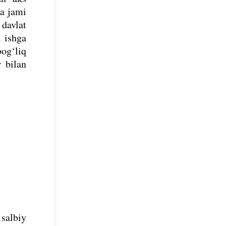
ha jami
 davlat
 ishga
bog‘liq
r bilan
salbiy