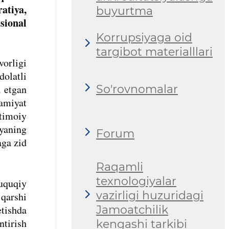
atiya,
buyurtma
sional
Korrupsiyaga oid
targibot materialllari
vorligi
olatli
So'rovnomalar
a etgan
jamiyat
jtimoiy
iyaning
Forum
aga zid
Raqamli
texnologiyalar
huquqiy
vazirligi huzuridagi
 qarshi
Jamoatchilik
etishda
ntirish
kengashi tarkibi