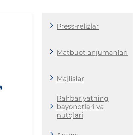
Press-relizlar
Matbuot anjumanlari
Majlislar
a
Rahbariyatning
bayonotlari va
nutqlari