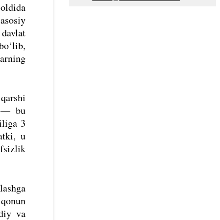
oldida
 asosiy
 davlat
bo‘lib,
arning
qarshi
v — bu
iliga 3
atki, u
fsizlik
lashga
 qonun
odiy va