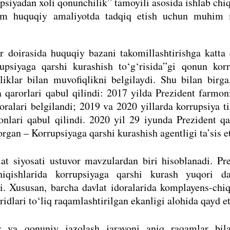
psiyadan xoli qonunchilik” tamoyili asosida ishlab ch
ham huquqiy amaliyotda tadqiq etish uchun muhim
r doirasida huquqiy bazani takomillashtirishga katta 
upsiyaga qarshi kurashish to‘g‘risida”gi qonun korr
iklar bilan muvofiqlikni belgilaydi. Shu bilan birga
 qarorlari qabul qilindi: 2017 yilda Prezident farmon
horalari belgilandi; 2019 va 2020 yillarda korrupsiya t
nlari qabul qilindi. 2020 yil 29 iyunda Prezident qa
rgan – Korrupsiyaga qarshi kurashish agentligi ta’sis e
at siyosati ustuvor mavzulardan biri hisoblanadi. Pr
iqishlarida korrupsiyaga qarshi kurash yuqori da
i. Xususan, barcha davlat idoralarida komplayens-chi
aridlari to‘liq raqamlashtirilgan ekanligi alohida qayd et
ar va qonuniy jazolash jarayoni aniq raqamlar bil