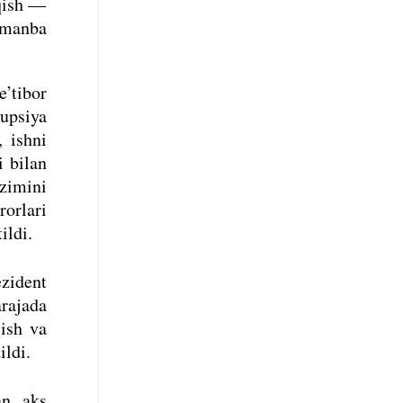
iqish —
 manba
e’tibor
upsiya
, ishni
i bilan
izimini
rorlari
tildi.
ezident
rajada
qish va
ildi.
an aks