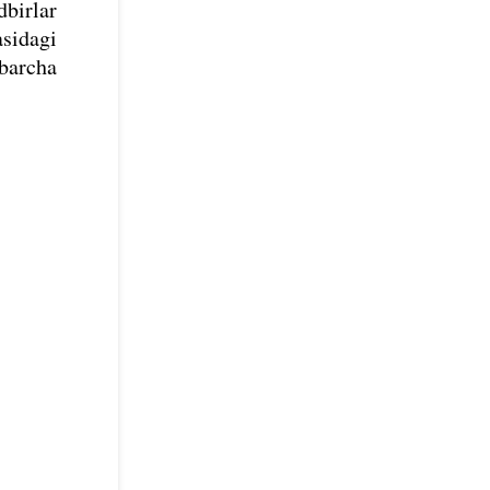
dbirlar
sidagi
barcha