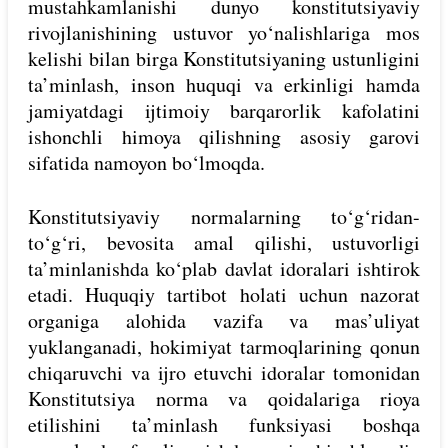
mustahkamlanishi dunyo konstitutsiyaviy
rivojlanishining ustuvor yo‘nalishlariga mos
kelishi bilan birga Konstitutsiyaning ustunligini
ta’minlash, inson huquqi va erkinligi hamda
jamiyatdagi ijtimoiy barqarorlik kafolatini
ishonchli himoya qilishning asosiy garovi
sifatida namoyon bo‘lmoqda.
Konstitutsiyaviy normalarning to‘g‘ridan-
to‘g‘ri, bevosita amal qilishi, ustuvorligi
ta’minlanishda ko‘plab davlat idoralari ishtirok
etadi. Huquqiy tartibot holati uchun nazorat
organiga alohida vazifa va mas’uliyat
yuklanganadi, hokimiyat tarmoqlarining qonun
chiqaruvchi va ijro etuvchi idoralar tomonidan
Konstitutsiya norma va qoidalariga rioya
etilishini ta’minlash funksiyasi boshqa