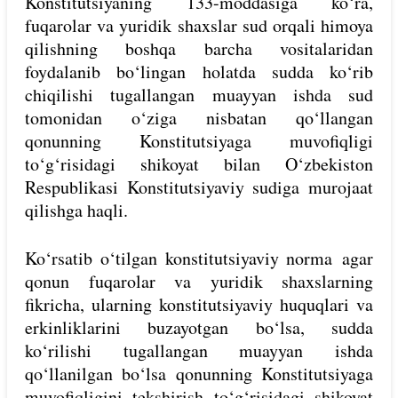
Konstitutsiyaning 133-moddasiga ko‘ra,
fuqarolar va yuridik shaxslar sud orqali himoya
qilishning boshqa barcha vositalaridan
foydalanib bo‘lingan holatda sudda ko‘rib
chiqilishi tugallangan muayyan ishda sud
tomonidan o‘ziga nisbatan qo‘llangan
qonunning Konstitutsiyaga muvofiqligi
to‘g‘risidagi shikoyat bilan O‘zbekiston
Respublikasi Konstitutsiyaviy sudiga murojaat
qilishga haqli.
Ko‘rsatib o‘tilgan konstitutsiyaviy norma agar
qonun fuqarolar va yuridik shaxslarning
fikricha, ularning konstitutsiyaviy huquqlari va
erkinliklarini buzayotgan bo‘lsa, sudda
ko‘rilishi tugallangan muayyan ishda
qo‘llanilgan bo‘lsa qonunning Konstitutsiyaga
muvofiqligini tekshirish to‘g‘risidagi shikoyat