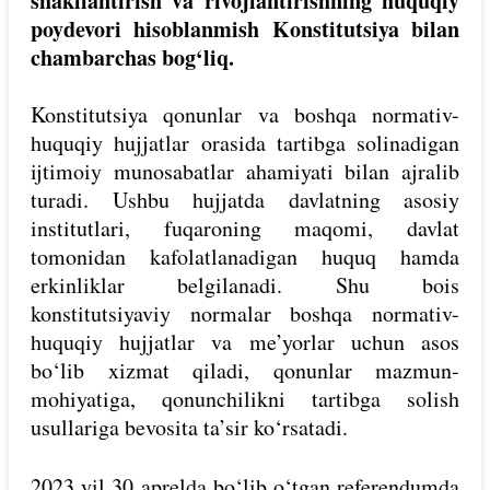
shakllantirish va rivojlantirishning huquqiy
poydevori hisoblanmish Konstitutsiya bilan
chambarchas bog‘liq.
Konstitutsiya qonunlar va boshqa normativ-
huquqiy hujjatlar orasida tartibga solinadigan
ijtimoiy munosabatlar ahamiyati bilan ajralib
turadi. Ushbu hujjatda davlatning asosiy
institutlari, fuqaroning maqomi, davlat
tomonidan kafolatlanadigan huquq hamda
erkinliklar belgilanadi. Shu bois
konstitutsiyaviy normalar boshqa normativ-
huquqiy hujjatlar va me’yorlar uchun asos
bo‘lib xizmat qiladi, qonunlar mazmun-
mohiyatiga, qonunchilikni tartibga solish
usullariga bevosita ta’sir ko‘rsatadi.
2023 yil 30 aprelda bo‘lib o‘tgan referendumda