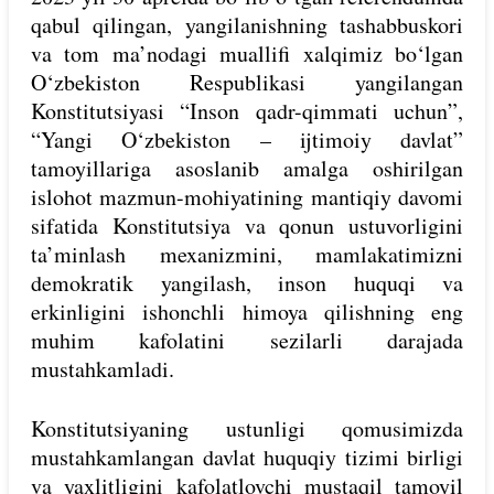
qabul qilingan, yangilanishning tashabbuskori
va tom ma’nodagi muallifi xalqimiz bo‘lgan
O‘zbekiston Respublikasi yangilangan
Konstitutsiyasi “Inson qadr-qimmati uchun”,
“Yangi O‘zbekiston – ijtimoiy davlat”
tamoyillariga asoslanib amalga oshirilgan
islohot mazmun-mohiyatining mantiqiy davomi
sifatida Konstitutsiya va qonun ustuvorligini
ta’minlash mexanizmini, mamlakatimizni
demokratik yangilash, inson huquqi va
erkinligini ishonchli himoya qilishning eng
muhim kafolatini sezilarli darajada
mustahkamladi.
Konstitutsiyaning ustunligi qomusimizda
mustahkamlangan davlat huquqiy tizimi birligi
va yaxlitligini kafolatlovchi mustaqil tamoyil