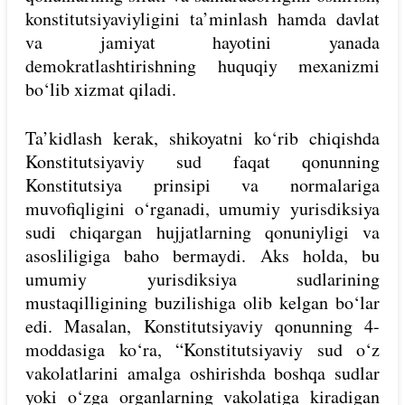
konstitutsiyaviyligini ta’minlash hamda davlat
va jamiyat hayotini yanada
demokratlashtirishning huquqiy mexanizmi
bo‘lib xizmat qiladi.
Ta’kidlash kerak, shikoyatni ko‘rib chiqishda
Konstitutsiyaviy sud faqat qonunning
Konstitutsiya prinsipi va normalariga
muvofiqligini o‘rganadi, umumiy yurisdiksiya
sudi chiqargan hujjatlarning qonuniyligi va
asosliligiga baho bermaydi. Aks holda, bu
umumiy yurisdiksiya sudlarining
mustaqilligining buzilishiga olib kelgan bo‘lar
edi. Masalan, Konstitutsiyaviy qonunning 4-
moddasiga ko‘ra, “Konstitutsiyaviy sud o‘z
vakolatlarini amalga oshirishda boshqa sudlar
yoki o‘zga organlarning vakolatiga kiradigan