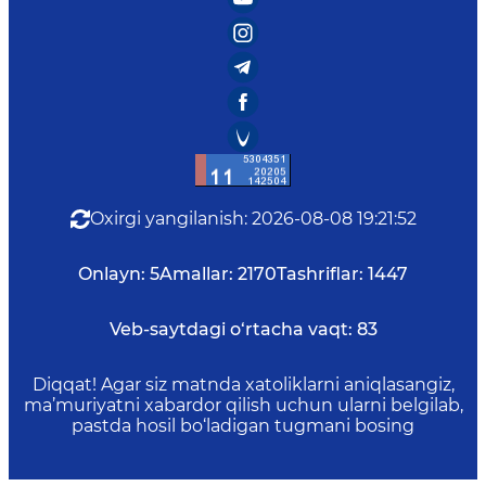
Oxirgi yangilanish
:
2026-08-08 19:21:52
Onlayn:
5
Amallar:
2170
Tashriflar:
1447
Veb-saytdagi o‘rtacha vaqt:
83
Diqqat! Agar siz matnda xatoliklarni aniqlasangiz,
ma’muriyatni xabardor qilish uchun ularni belgilab,
pastda hosil bo‘ladigan tugmani bosing