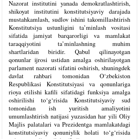
Nazorat institutini yanada demokratlashtirish,
shikoyat institutini konstitutsiyaviy darajada
mustahkamlash, sudlov ishini takomillashtirish
Konstitutsiya ustunligini ta’minlash vositasi
sifatida jamiyat barqarorligi va mamlakat
taraqqiyotini ta’minlashning muhim
shartlaridan biridir. Qabul qilinayotgan
qonunlar ijrosi ustidan amalga oshirilayotgan
parlament nazorati sifatini oshirish, shuningdek
davlat rahbari tomonidan O‘zbekiston
Respublikasi Konstitutsiyasi va qonunlariga
rioya etilishi kafili sifatidagi funksiya amalga
oshirilishi to‘g‘risida Konstitutsiyaviy sud
tomonidan ish yuritish amaliyotini
umumlashtirish natijasi yuzasidan har yili Oliy
Majlis palatalari va Prezidentga mamlakatdagi
konstitutsiyaviy qonuniylik holati to‘g‘risida