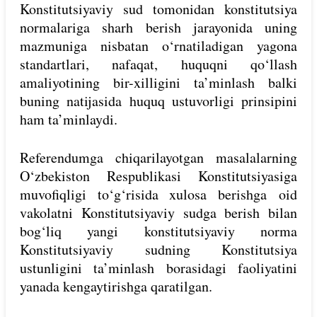
Konstitutsiyaviy sud tomonidan konstitutsiya
normalariga sharh berish jarayonida uning
mazmuniga nisbatan o‘rnatiladigan yagona
standartlari, nafaqat, huquqni qo‘llash
amaliyotining bir-xilligini ta’minlash balki
buning natijasida huquq ustuvorligi prinsipini
ham ta’minlaydi.
Referendumga chiqarilayotgan masalalarning
O‘zbekiston Respublikasi Konstitutsiyasiga
muvofiqligi to‘g‘risida xulosa berishga oid
vakolatni Konstitutsiyaviy sudga berish bilan
bog‘liq yangi konstitutsiyaviy norma
Konstitutsiyaviy sudning Konstitutsiya
ustunligini ta’minlash borasidagi faoliyatini
yanada kengaytirishga qaratilgan.