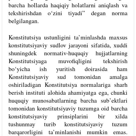
barcha hollarda haqiqiy holatlarni aniqlash va
tekshirishdan o‘zini tiyadi” degan norma
belgilangan.
Konstitutsiya ustunligini ta’minlashda maxsus
konstitutsiyaviy sudlov jarayoni sifatida, xuddi
shuningdek normativ-huquqiy hujjatlarning
Konstitutsiyaga muvofiqligini tekshirish
bo‘yicha ish yuritish doirasida ham
Konstitutsiyaviy sud tomonidan amalga
oshiriladigan Konstitutsiya normalariga sharh
berish instituti alohida ahamiyatga ega, chunki
huquqiy munosabatlarning barcha sub’ektlari
tomonidan konstitutsiyaviy tuzumga oid barcha
konstitutsiyaviy prinsiplarini bir xilda
tushunmay turib konstitutsiyaviy tuzum
barqarorligini ta’minlanishi mumkin emas.