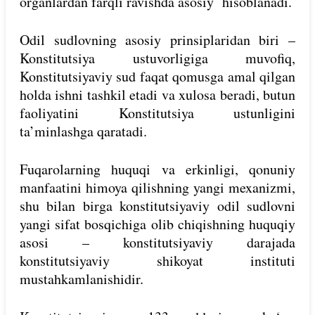
organlardan farqli ravishda asosiy hisoblanadi.
Odil sudlovning asosiy prinsiplaridan biri –
Konstitutsiya ustuvorligiga muvofiq,
Konstitutsiyaviy sud faqat qomusga amal qilgan
holda ishni tashkil etadi va xulosa beradi, butun
faoliyatini Konstitutsiya ustunligini
ta’minlashga qaratadi.
Fuqarolarning huquqi va erkinligi, qonuniy
manfaatini himoya qilishning yangi mexanizmi,
shu bilan birga konstitutsiyaviy odil sudlovni
yangi sifat bosqichiga olib chiqishning huquqiy
asosi – konstitutsiyaviy darajada
konstitutsiyaviy shikoyat instituti
mustahkamlanishidir.