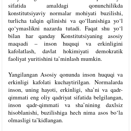
sifatida amaldagi qonunchilikda
konstitutsiyaviy normalar mohiyati buzilishi,
turlicha talqin qilinishi va qo‘llanishiga yo‘l
qo‘ymaslikni nazarda tutadi. Faqat shu yo‘l
bilan har qanday Konstitutsiyaning asosiy
maqsadi – inson huquqi va erkinligini
kafolatlash, davlat hokimiyati demokratik
faoliyat yuritishini ta’minlash mumkin.
Yangilangan Asosiy qonunda inson huquqi va
erkinligi kafolati kuchaytirilgan. Normalarda
inson, uning hayoti, erkinligi, sha’ni va qadr-
qimmati eng oliy qadriyat sifatida belgilangan,
inson qadr-qimmati va sha’nining daxlsiz
hisoblanishi, buzilishiga hech nima asos bo‘la
olmasligi ta’kidlangan.