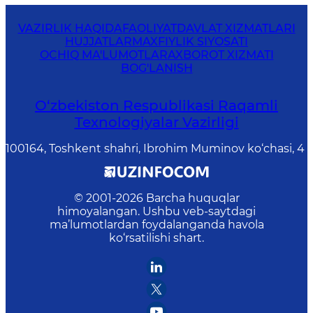
VAZIRLIK HAQIDA
FAOLIYAT
DAVLAT XIZMATLARI
HUJJATLAR
MAXFIYLIK SIYOSATI
OCHIQ MA'LUMOTLAR
AXBOROT XIZMATI
BOG'LANISH
O‘zbekiston Respublikasi Raqamli
Texnologiyalar Vazirligi
100164, Toshkent shahri, Ibrohim Muminov ko‘chasi, 4
© 2001-
2026
Barcha huquqlar
himoyalangan. Ushbu veb-saytdagi
ma’lumotlardan foydalanganda havola
ko‘rsatilishi shart.