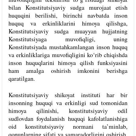
bilan Konstitutsiyaviy sudga murojaat etish
huquqini berilishi, birinchi navbatda inson
huquq va erkinliklarini himoya qilishga,
Konstitutsiyaviy sudga muayyan hujjatning
Konstitutsiyaga muvofiqligi, uning
Konstitutsiyada mustahkamlangan inson huquq
va erkinliklariga muvofiqligini ko‘rib chiqishda
inson huquqlarini himoya qilish funksiyasini
ham amalga oshirish imkonini berishga
qaratilgan.
Konstitutsiyaviy shikoyat instituti har bir
insonning huquqi va erkinligi sud tomonidan
himoya qilinishi, konstitutsiyaviy odil
sudlovdan foydalanish huquqi kafolatlanishiga
oid konstitutsiyaviy normani ta’minlab,
qonunlarning sifati va samaradorligini oshirish,