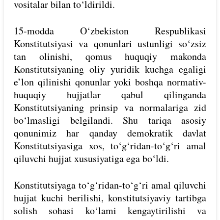
vositalar bilan to‘ldirildi.
15-modda O‘zbekiston Respublikasi
Konstitutsiyasi va qonunlari ustunligi so‘zsiz
tan olinishi, qomus huquqiy makonda
Konstitutsiyaning oliy yuridik kuchga egaligi
e’lon qilinishi qonunlar yoki boshqa normativ-
huquqiy hujjatlar qabul qilinganda
Konstitutsiyaning prinsip va normalariga zid
bo‘lmasligi belgilandi. Shu tariqa asosiy
qonunimiz har qanday demokratik davlat
Konstitutsiyasiga xos, to‘g‘ridan-to‘g‘ri amal
qiluvchi hujjat xususiyatiga ega bo‘ldi.
Konstitutsiyaga to‘g‘ridan-to‘g‘ri amal qiluvchi
hujjat kuchi berilishi, konstitutsiyaviy tartibga
solish sohasi ko‘lami kengaytirilishi va