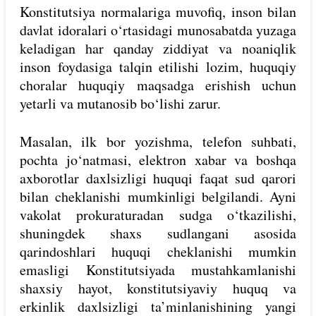
Konstitutsiya normalariga muvofiq, inson bilan
davlat idoralari o‘rtasidagi munosabatda yuzaga
keladigan har qanday ziddiyat va noaniqlik
inson foydasiga talqin etilishi lozim, huquqiy
choralar huquqiy maqsadga erishish uchun
yetarli va mutanosib bo‘lishi zarur.
Masalan, ilk bor yozishma, telefon suhbati,
pochta jo‘natmasi, elektron xabar va boshqa
axborotlar daxlsizligi huquqi faqat sud qarori
bilan cheklanishi mumkinligi belgilandi. Ayni
vakolat prokuraturadan sudga o‘tkazilishi,
shuningdek shaxs sudlangani asosida
qarindoshlari huquqi cheklanishi mumkin
emasligi Konstitutsiyada mustahkamlanishi
shaxsiy hayot, konstitutsiyaviy huquq va
erkinlik daxlsizligi ta’minlanishining yangi