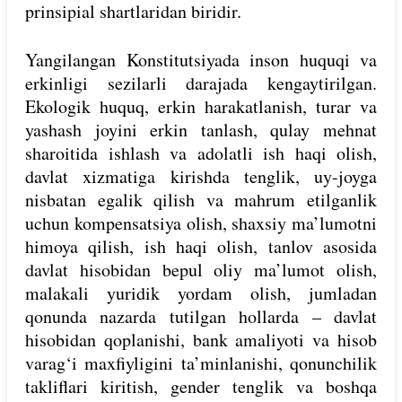
prinsipial shartlaridan biridir.
Yangilangan Konstitutsiyada inson huquqi va
erkinligi sezilarli darajada kengaytirilgan.
Ekologik huquq, erkin harakatlanish, turar va
yashash joyini erkin tanlash, qulay mehnat
sharoitida ishlash va adolatli ish haqi olish,
davlat xizmatiga kirishda tenglik, uy-joyga
nisbatan egalik qilish va mahrum etilganlik
uchun kompensatsiya olish, shaxsiy ma’lumotni
himoya qilish, ish haqi olish, tanlov asosida
davlat hisobidan bepul oliy ma’lumot olish,
malakali yuridik yordam olish, jumladan
qonunda nazarda tutilgan hollarda – davlat
hisobidan qoplanishi, bank amaliyoti va hisob
varag‘i maxfiyligini ta’minlanishi, qonunchilik
takliflari kiritish, gender tenglik va boshqa