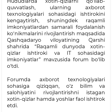
Hududlarda xotin-qizlarni qo‘llab-
quvvatlash, ularning axborot
texnologiyalari sohasidagi ishtirokini
kengaytirish, shuningdek raqamli
imkoniyatlardan samarali foydalanish
ko‘nikmalarini rivojlantirish maqsadida
Qashqadaryo viloyatining Qarshi
shahrida “Raqamli dunyoda xotin-
qizlar ishtiroki va IT sohasidagi
imkoniyatlar” mavzusida forum bo‘lib
o‘tdi.
Forumda axborot texnologiyalari
sohasiga qiziqqan, o‘z bilim va
salohiyatini rivojlantirishni istagan
xotin-qizlar hamda yoshlar faol ishtirok
etdi.