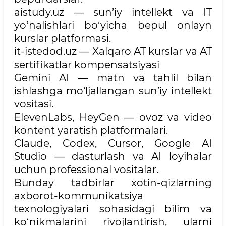
aistudy.uz — sun’iy intellekt va IT
yo‘nalishlari bo‘yicha bepul onlayn
kurslar platformasi.
it-istedod.uz — Xalqaro AT kurslar va AT
sertifikatlar kompensatsiyasi
Gemini AI — matn va tahlil bilan
ishlashga mo‘ljallangan sun’iy intellekt
vositasi.
ElevenLabs, HeyGen — ovoz va video
kontent yaratish platformalari.
Claude, Codex, Cursor, Google AI
Studio — dasturlash va AI loyihalar
uchun professional vositalar.
Bunday tadbirlar xotin-qizlarning
axborot-kommunikatsiya
texnologiyalari sohasidagi bilim va
ko‘nikmalarini rivojlantirish, ularni