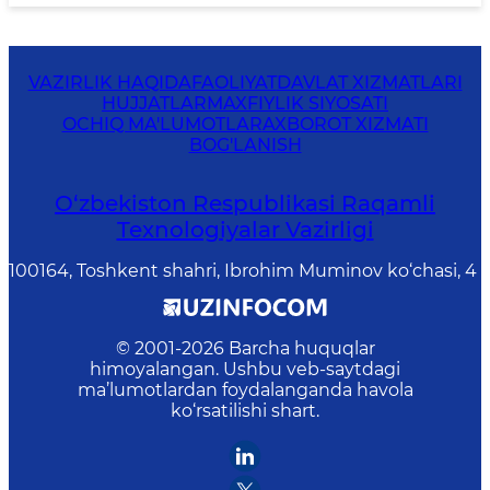
VAZIRLIK HAQIDA
FAOLIYAT
DAVLAT XIZMATLARI
HUJJATLAR
MAXFIYLIK SIYOSATI
OCHIQ MA'LUMOTLAR
AXBOROT XIZMATI
BOG'LANISH
O‘zbekiston Respublikasi Raqamli
Texnologiyalar Vazirligi
100164, Toshkent shahri, Ibrohim Muminov ko‘chasi, 4
© 2001-
2026
Barcha huquqlar
himoyalangan. Ushbu veb-saytdagi
ma’lumotlardan foydalanganda havola
ko‘rsatilishi shart.