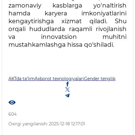
zamonaviy kasblarga yo‘naltirish
hamda karyera imkoniyatlarini
kengaytirishga xizmat qiladi. Shu
orqali hududlarda raqamli rivojlanish
va innovatsion muhitni
mustahkamlashga hissa qo‘shiladi.
AKTda ta'lim
Axborot texnologiyalari
Gender tenglik
604
Oxirgi yangilanish: 2025-12-18 12:17:01