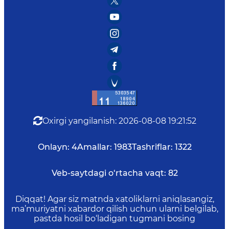
Oxirgi yangilanish
:
2026-08-08 19:21:52
Onlayn:
4
Amallar:
1983
Tashriflar:
1322
Veb-saytdagi o‘rtacha vaqt:
82
Diqqat! Agar siz matnda xatoliklarni aniqlasangiz,
ma’muriyatni xabardor qilish uchun ularni belgilab,
pastda hosil bo‘ladigan tugmani bosing