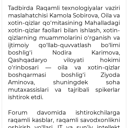
Tadbirda Raqamli texnologiyalar vaziri
maslahatchisi Kamola Sobirova, Oila va
xotin-qizlar qo‘mitasining Mahalladagi
xotin-qizlar faollari bilan ishlash, xotin-
qizlarning muammolarini o‘rganish va
ijtimoiy qo‘llab-quvvatlash bo‘limi
boshlig‘i Nodira Karimova,
Qashqadaryo viloyati hokimi
o‘rinbosari — oila va xotin-qizlar
boshqarmasi boshlig‘i Ziyoda
Aminova, shuningdek soha
mutaxassislari va tajribali spikerlar
ishtirok etdi.
Forum davomida ishtirokchilarga
raqamli kasblar, raqamli savodxonlikni
oshirish yo‘llari, IT va sun’iy intellekt