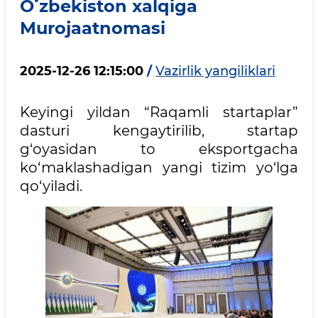
Oʻzbekiston xalqiga
Murojaatnomasi
2025-12-26 12:15:00
/
Vazirlik yangiliklari
Keyingi yildan “Raqamli startaplar”
dasturi kengaytirilib, startap
g‘oyasidan to eksportgacha
ko‘maklashadigan yangi tizim yo‘lga
qo‘yiladi.