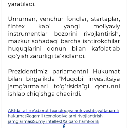
yaratiladi.
Umuman, venchur fondlar, startaplar,
fintex kabi yangi moliyaviy
instrumentlar bozorini rivojlantirish,
mazkur sohadagi barcha ishtirokchilar
huquqlarini qonun bilan kafolatlab
qo‘yish zarurligi ta’kidlandi.
Prezidentimiz parlamentni Hukumat
bilan birgalikda “Muqobil investitsiya
jamg‘armalari to‘g‘risida”gi qonunni
ishlab chiqishga chaqirdi.
AKTda ta'lim
Axborot texnologiyalari
Investitsiya
Raqamli
hukumat
Raqamli texnologiyalarni rivojlantirish
jamg‘armasi
Sun’iy intellekt
Xalqaro hamkorlik