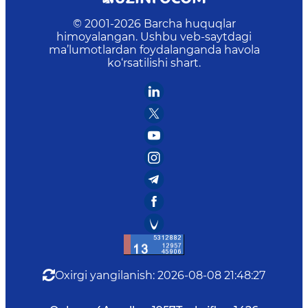
© 2001-
2026
Barcha huquqlar
himoyalangan. Ushbu veb-saytdagi
ma’lumotlardan foydalanganda havola
ko‘rsatilishi shart.
Oxirgi yangilanish
:
2026-08-08 21:48:27