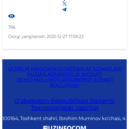
796
Oxirgi yangilanish: 2025-12-27 17:59:22
VAZIRLIK HAQIDA
FAOLIYAT
DAVLAT XIZMATLARI
HUJJATLAR
MAXFIYLIK SIYOSATI
OCHIQ MA'LUMOTLAR
AXBOROT XIZMATI
BOG'LANISH
O‘zbekiston Respublikasi Raqamli
Texnologiyalar Vazirligi
100164, Toshkent shahri, Ibrohim Muminov ko‘chasi, 4