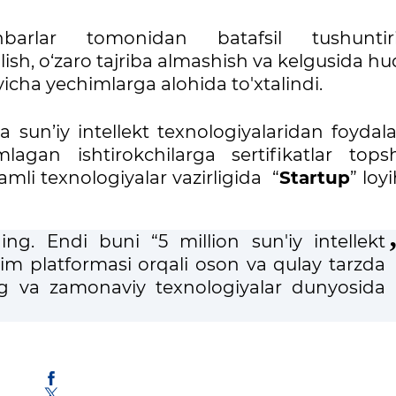
barlar tomonidan batafsil tushuntiri
qilish, o‘zaro tajriba almashish va kelgusida h
icha yechimlarga alohida to'xtalindi.
 sun’iy intellekt texnologiyalaridan foydala
gan ishtirokchilarga sertifikatlar topshir
mli texnologiyalar vazirligida “
Startup
” loyi
ing. Endi buni “5 million sun'iy intellekt
’lim platformasi orqali oson va qulay tarzda
ng va zamonaviy texnologiyalar dunyosida