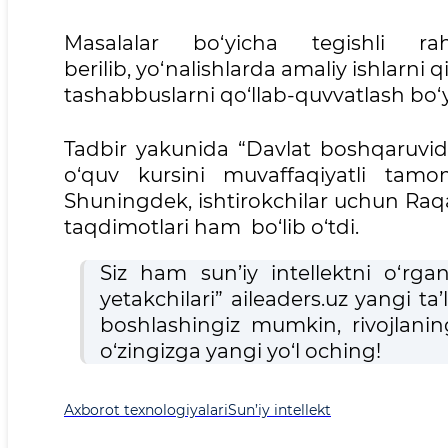
Masalalar bo‘yicha tegishli rah
berilib, yo‘nalishlarda amaliy ishlarni 
tashabbuslarni qo‘llab-quvvatlash bo‘y
Tadbir yakunida “Davlat boshqaruvida
o‘quv kursini muvaffaqiyatli tamomla
Shuningdek, ishtirokchilar uchun Raqa
taqdimotlari ham bo‘lib o‘tdi.
Siz ham sun’iy intellektni o‘rgan
yetakchilari” aileaders.uz yangi ta
boshlashingiz mumkin, rivojlani
o‘zingizga yangi yo‘l oching!
Axborot texnologiyalari
Sun’iy intellekt