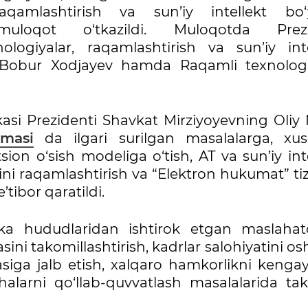
qamlashtirish va sun’iy intellekt bo‘
uloqot o‘tkazildi. Muloqotda Prezi
ologiyalar, raqamlashtirish va sun’iy inte
 Bobur Xodjayev hamda Raqamli texnologi
asi Prezidenti Shavkat Mirziyoyevning Oliy M
omasi
da ilgari surilgan masalalarga, xus
ion o‘sish modeliga o‘tish, AT va sun’iy int
arini raqamlashtirish va “Elektron hukumat” ti
tibor qaratildi.
 hududlaridan ishtirok etgan maslahatc
ini takomillashtirish, kadrlar salohiyatini osh
siga jalb etish, xalqaro hamkorlikni kengay
larni qo‘llab-quvvatlash masalalarida takl