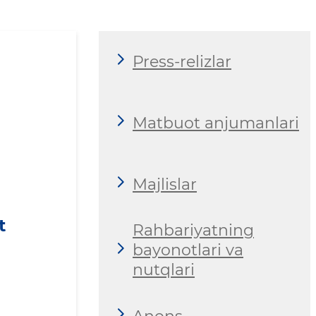
Press-relizlar
Matbuot anjumanlari
Majlislar
t
Rahbariyatning
bayonotlari va
nutqlari