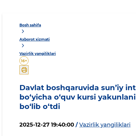
Bosh sahifa
Axborot xizmati
Vazirlik yangiliklari
16
+
Davlat boshqaruvida sun’iy inte
bo‘yicha o‘quv kursi yakunlani
bo‘lib o‘tdi
2025-12-27 19:40:00
/
Vazirlik yangiliklari