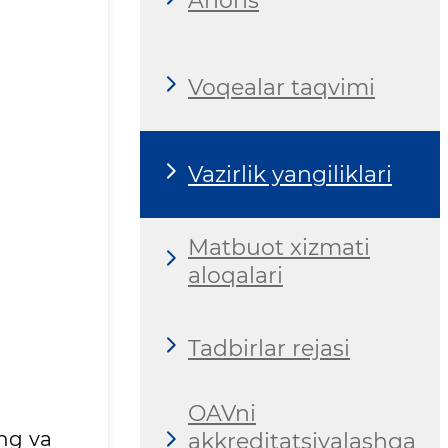
Anons
Voqealar taqvimi
Vazirlik yangiliklari
Matbuot xizmati
aloqalari
Tadbirlar rejasi
OAVni
ng va
akkreditatsiyalashga