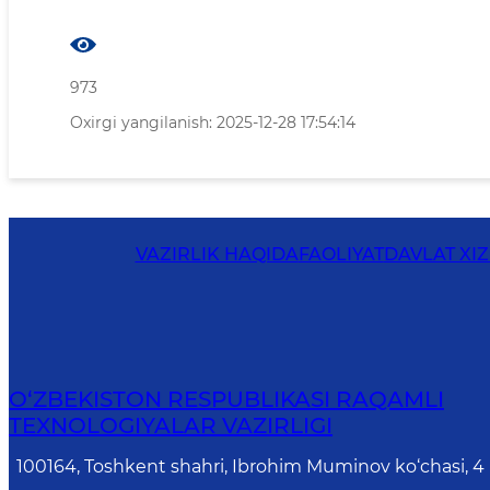
973
Oxirgi yangilanish: 2025-12-28 17:54:14
VAZIRLIK HAQIDA
FAOLIYAT
DAVLAT XI
O‘ZBEKISTON RESPUBLIKASI RAQAMLI
TEXNOLOGIYALAR VAZIRLIGI
100164, Toshkent shahri, Ibrohim Muminov ko‘chasi, 4