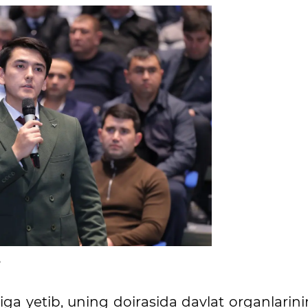
ga yetib, uning doirasida davlat organlarini