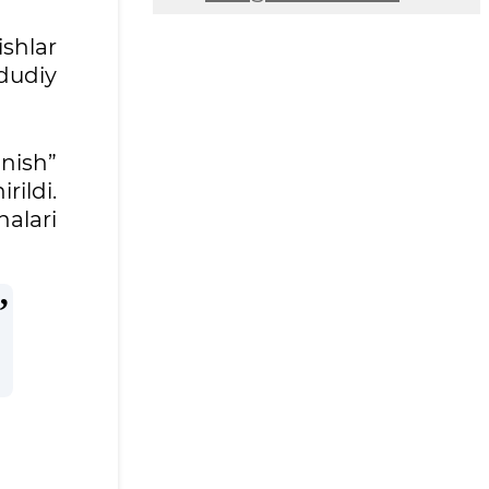
shlar
ududiy
nish”
ildi.
halari