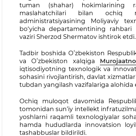
tuman (shahar) hokimlarining ra
maslahatchilari bilan ochiq m
administratsiyasining Moliyaviy texn
bo‘yicha departamentining rahbari
vaziri Sherzod Shermatov ishtirok etdi.
Tadbir boshida Oʻzbekiston Respublik
va Oʻzbekiston xalqiga
Murojaatn
iqtisodiyotning texnologik va innovats
sohasini rivojlantirish, davlat xizmatl
tubdan yangilash vazifalariga alohida e’
Ochiq muloqot davomida Respublika
tomonidan sun’iy intellekt infratuzilmas
yoshlarni raqamli texnologiyalar soha
hamda hududlarda innovatsion loyiha
tashabbuslar bildirildi.