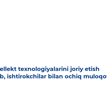
llekt texnologiyalarini joriy etish
b, ishtirokchilar bilan ochiq muloqo