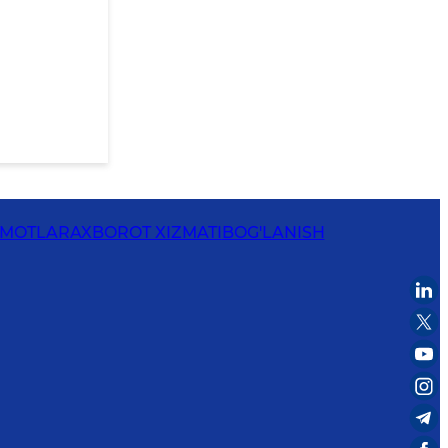
UMOTLAR
AXBOROT XIZMATI
BOG'LANISH