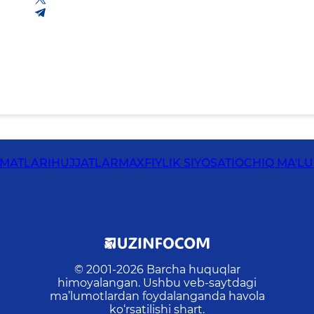
ZMATLARI
HUJJATLAR
MAXFIYLIK SIYOSATI
OCHIQ MA'L
© 2001-
2026
Barcha huquqlar
himoyalangan. Ushbu veb-saytdagi
ma’lumotlardan foydalanganda havola
ko‘rsatilishi shart.