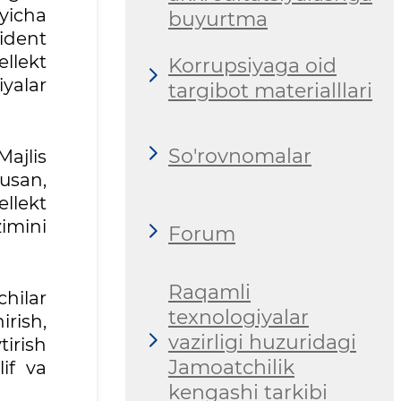
yicha
buyurtma
dent
llekt
Korrupsiyaga oid
yalar
targibot materialllari
So'rovnomalar
ajlis
usan,
ellekt
zimini
Forum
Raqamli
hilar
texnologiyalar
irish,
vazirligi huzuridagi
tirish
Jamoatchilik
if va
kengashi tarkibi