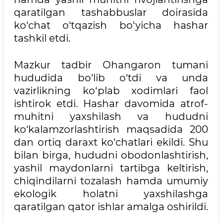
qaratilgan tashabbuslar doirasida
ko‘chat o‘tqazish bo‘yicha hashar
tashkil etdi.
Mazkur tadbir Ohangaron tumani
hududida bo‘lib o‘tdi va unda
vazirlikning ko‘plab xodimlari faol
ishtirok etdi. Hashar davomida atrof-
muhitni yaxshilash va hududni
ko‘kalamzorlashtirish maqsadida 200
dan ortiq daraxt ko‘chatlari ekildi. Shu
bilan birga, hududni obodonlashtirish,
yashil maydonlarni tartibga keltirish,
chiqindilarni tozalash hamda umumiy
ekologik holatni yaxshilashga
qaratilgan qator ishlar amalga oshirildi.