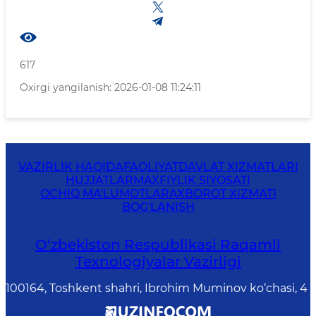
617
Oxirgi yangilanish: 2026-01-08 11:24:11
VAZIRLIK HAQIDA
FAOLIYAT
DAVLAT XIZMATLARI
HUJJATLAR
MAXFIYLIK SIYOSATI
OCHIQ MA'LUMOTLAR
AXBOROT XIZMATI
BOG'LANISH
O‘zbekiston Respublikasi Raqamli
Texnologiyalar Vazirligi
100164, Toshkent shahri, Ibrohim Muminov ko‘chasi, 4