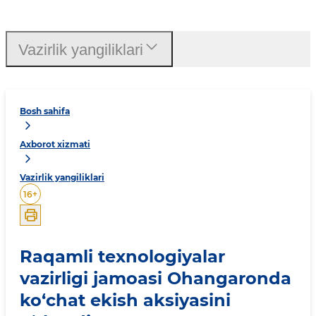
Vazirlik yangiliklari
Bosh sahifa
Axborot xizmati
Vazirlik yangiliklari
16
+
Raqamli texnologiyalar
vazirligi jamoasi Ohangaronda
ko‘chat ekish aksiyasini