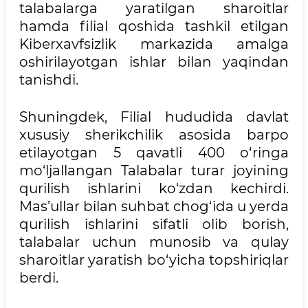
talabalarga yaratilgan sharoitlar
hamda filial qoshida tashkil etilgan
Kiberxavfsizlik markazida amalga
oshirilayotgan ishlar bilan yaqindan
tanishdi.
Shuningdek, Filial hududida davlat
xususiy sherikchilik asosida barpo
etilayotgan 5 qavatli 400 o‘ringa
mo‘ljallangan Talabalar turar joyining
qurilish ishlarini ko‘zdan kechirdi.
Mas’ullar bilan suhbat chog‘ida u yerda
qurilish ishlarini sifatli olib borish,
talabalar uchun munosib va qulay
sharoitlar yaratish bo‘yicha topshiriqlar
berdi.