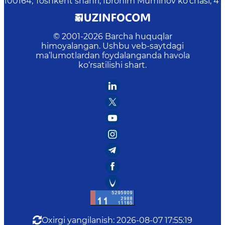
100164, Toshkent shahri, Ibrohim Muminov ko‘chasi, 4
© 2001-
2026
Barcha huquqlar
himoyalangan. Ushbu veb-saytdagi
ma’lumotlardan foydalanganda havola
ko‘rsatilishi shart.
Oxirgi yangilanish
:
2026-08-07 17:55:19