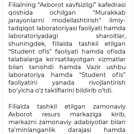
Filialning “Axborot xavfsizligi” kafedrasi
qoshida ochilgan “Murakkab
jarayonlarni modellashtirish” ilmiy-
tadqiqot laboratoriyasi faoliyati hamda
laboratoriyadagi sharoitlar,
shuningdek, filialda tashkil etilgan
“Student ofis” faoliyati hamda ofisda
talabalarga ko‘rsatilayotgan xizmatlar
bilan tanishdi hamda Vazir ushbu
laboratoriya hamda “Student ofis”
faoliyatini yanada rivojlantirish
bo‘yicha o‘z takliflarini bildirib o‘tdi.
Filialda tashkil etilgan zamonaviy
Axborot resurs markaziga kirib,
markazni zamonaviy adabiyotlar bilan
ta’minlanganlik darajasi hamda