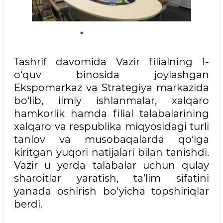
Tashrif davomida Vazir filialning 1-
o‘quv binosida joylashgan
Ekspomarkaz va Strategiya markazida
bo‘lib, ilmiy ishlanmalar, xalqaro
hamkorlik hamda filial talabalarining
xalqaro va respublika miqyosidagi turli
tanlov va musobaqalarda qo‘lga
kiritgan yuqori natijalari bilan tanishdi.
Vazir u yerda talabalar uchun qulay
sharoitlar yaratish, ta’lim sifatini
yanada oshirish bo‘yicha topshiriqlar
berdi.