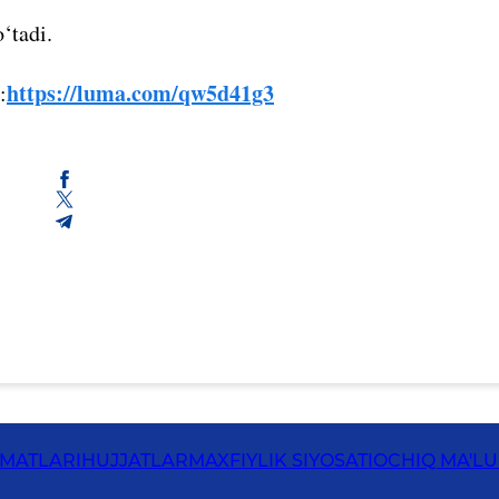
‘tadi.
https://luma.com/qw5d41g3
:
ZMATLARI
HUJJATLAR
MAXFIYLIK SIYOSATI
OCHIQ MA'L