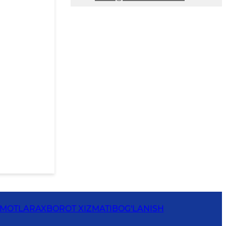
UMOTLAR
AXBOROT XIZMATI
BOG'LANISH