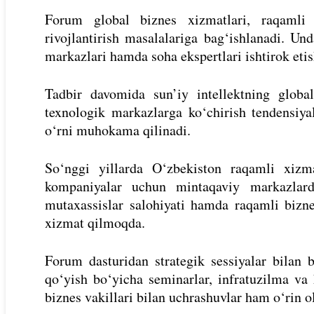
Forum global biznes xizmatlari, raqamli 
rivojlantirish masalalariga bag‘ishlanadi. U
markazlari hamda soha ekspertlari ishtirok eti
Tadbir davomida sun’iy intellektning global
texnologik markazlarga ko‘chirish tendensiy
o‘rni muhokama qilinadi.
So‘nggi yillarda O‘zbekiston raqamli xizmat
kompaniyalar uchun mintaqaviy markazlar
mutaxassislar salohiyati hamda raqamli bizn
xizmat qilmoqda.
Forum dasturidan strategik sessiyalar bilan b
qo‘yish bo‘yicha seminarlar, infratuzilma v
biznes vakillari bilan uchrashuvlar ham o‘rin o