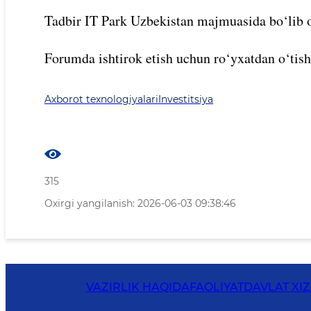
Tadbir IT Park Uzbekistan majmuasida bo‘lib o
Forumda ishtirok etish uchun ro‘yxatdan o‘tish
Axborot texnologiyalari
Investitsiya
315
Oxirgi yangilanish: 2026-06-03 09:38:46
VAZIRLIK HAQIDA
FAOLIYAT
DAVLAT XI