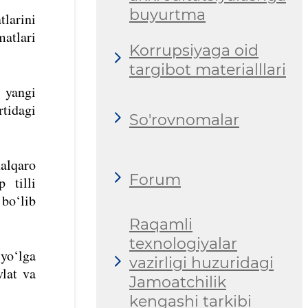
buyurtma
larini
matlari
Korrupsiyaga oid
targibot materialllari
 yangi
tidagi
So'rovnomalar
alqaro
Forum
 tilli
bo‘lib
Raqamli
texnologiyalar
 yo‘lga
vazirligi huzuridagi
lat va
Jamoatchilik
kengashi tarkibi