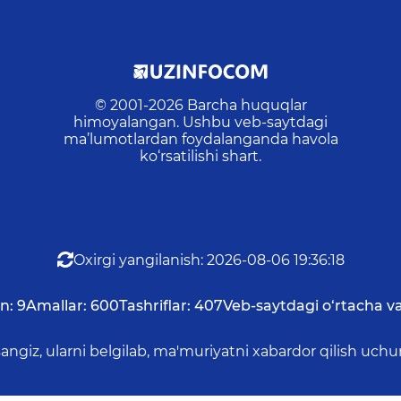
© 2001-
2026
Barcha huquqlar
himoyalangan. Ushbu veb-saytdagi
ma’lumotlardan foydalanganda havola
ko‘rsatilishi shart.
Oxirgi yangilanish
:
2026-08-06 19:36:18
n:
9
Amallar:
600
Tashriflar:
407
Veb-saytdagi o‘rtacha va
asangiz, ularni belgilab, ma'muriyatni xabardor qilish 