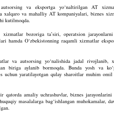
autsorsing va eksportga yo‘naltirilgan AT xizmat
nda xalqaro va mahalliy AT kompaniyalari, biznes xiz
shi kutilmoqda.
 xizmatlar bozoriga ta’siri, operatsion jarayonlarni
alari hamda O‘zbekistonning raqamli xizmatlar ekspor
lar va autsorsing yo‘nalishida jadal rivojlanib, x
dan biriga aylanib bormoqda. Bunda yosh va ko‘p
es uchun yaratilayotgan qulay sharoitlar muhim omil 
ir qatorda amaliy uchrashuvlar, biznes jarayonlarini
a huquqiy masalalarga bag‘ishlangan muhokamalar, dav
lgan.