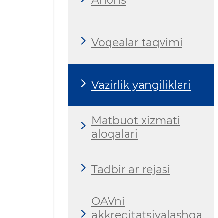
Anons
Voqealar taqvimi
Vazirlik yangiliklari
Matbuot xizmati
aloqalari
Tadbirlar rejasi
OAVni
akkreditatsiyalashga