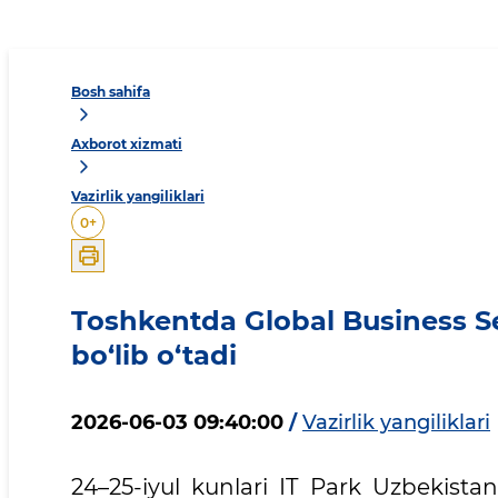
Bosh sahifa
Axborot xizmati
Vazirlik yangiliklari
0
+
Toshkentda Global Business S
bo‘lib o‘tadi
2026-06-03 09:40:00
/
Vazirlik yangiliklari
24–25-iyul kunlari IT Park Uzbekist