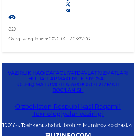
829
Oxirgi yangilanish: 2026-06-17 23:27:36
VAZIRLIK HAQIDA
FAOLIYAT
DAVLAT XIZMATLARI
HUJJATLAR
MAXFIYLIK SIYOSATI
OCHIQ MA'LUMOTLAR
AXBOROT XIZMATI
BOG'LANISH
O‘zbekiston Respublikasi Raqamli
Texnologiyalar Vazirligi
100164, Toshkent shahri, Ibrohim Muminov ko‘chasi, 4