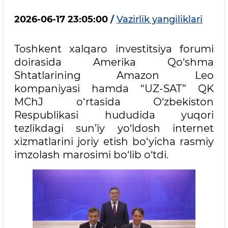
2026-06-17 23:05:00
/
Vazirlik yangiliklari
Toshkent xalqaro investitsiya forumi
doirasida Amerika Qo‘shma
Shtatlarining Amazon Leo
kompaniyasi hamda “UZ-SAT” QK
MChJ o‘rtasida O‘zbekiston
Respublikasi hududida yuqori
tezlikdagi sun’iy yo‘ldosh internet
xizmatlarini joriy etish bo‘yicha rasmiy
imzolash marosimi bo‘lib o‘tdi.