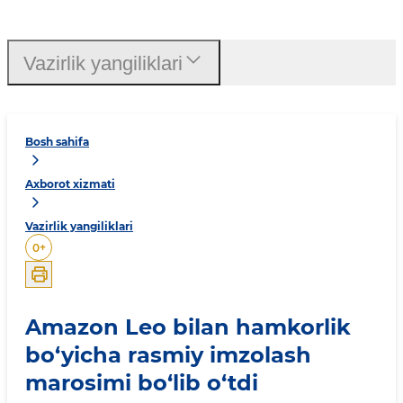
Vazirlik yangiliklari
Bosh sahifa
Axborot xizmati
Vazirlik yangiliklari
0
+
Amazon Leo bilan hamkorlik
bo‘yicha rasmiy imzolash
marosimi bo‘lib o‘tdi