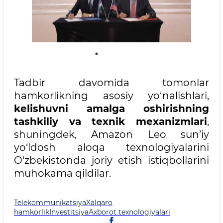
Tadbir davomida tomonlar
hamkorlikning asosiy yo‘nalishlari,
kelishuvni amalga oshirishning
tashkiliy va texnik mexanizmlari
,
shuningdek, Amazon Leo sun’iy
yo‘ldosh aloqa texnologiyalarini
O‘zbekistonda joriy etish istiqbollarini
muhokama qildilar.
Telekommunikatsiya
Xalqaro
hamkorlik
Investitsiya
Axborot texnologiyalari