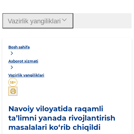
Vazirlik yangiliklari
Bosh sahifa
Axborot xizmati
Vazirlik yangiliklari
18
+
Navoiy viloyatida raqamli
ta’limni yanada rivojlantirish
masalalari ko‘rib chiqildi