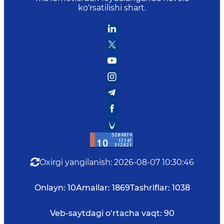
ko‘rsatilishi shart.
Oxirgi yangilanish
:
2026-08-07 10:30:46
Onlayn:
10
Amallar:
1869
Tashriflar:
1038
Veb-saytdagi o‘rtacha vaqt:
90