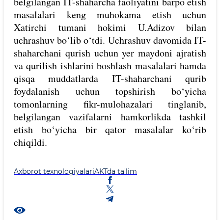
belgilangan IT-shaharcha faoliyatini barpo etish
masalalari keng muhokama etish uchun
Xatirchi tumani hokimi U.Adizov bilan
uchrashuv bo‘lib o‘tdi. Uchrashuv davomida IT-
shaharchani qurish uchun yer maydoni ajratish
va qurilish ishlarini boshlash masalalari hamda
qisqa muddatlarda IT-shaharchani qurib
foydalanish uchun topshirish bo‘yicha
tomonlarning fikr-mulohazalari tinglanib,
belgilangan vazifalarni hamkorlikda tashkil
etish bo‘yicha bir qator masalalar ko‘rib
chiqildi.
Axborot texnologiyalari
AKTda ta'lim