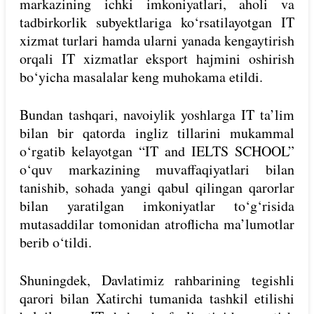
markazining ichki imkoniyatlari, aholi va
tadbirkorlik subyektlariga ko‘rsatilayotgan IT
xizmat turlari hamda ularni yanada kengaytirish
orqali IT xizmatlar eksport hajmini oshirish
bo‘yicha masalalar keng muhokama etildi.
Bundan tashqari, navoiylik yoshlarga IT ta’lim
bilan bir qatorda ingliz tillarini mukammal
o‘rgatib kelayotgan “IT and IELTS SCHOOL”
o‘quv markazining muvaffaqiyatlari bilan
tanishib, sohada yangi qabul qilingan qarorlar
bilan yaratilgan imkoniyatlar to‘g‘risida
mutasaddilar tomonidan atroflicha ma’lumotlar
berib o‘tildi.
Shuningdek, Davlatimiz rahbarining tegishli
qarori bilan Xatirchi tumanida tashkil etilishi