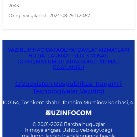
2043
Oxirgi yangilanish: 2024-08-29 11:20:57
VAZIRLIK HAQIDA
FAOLIYAT
DAVLAT XIZMATLARI
HUJJATLAR
MAXFIYLIK SIYOSATI
OCHIQ MA'LUMOTLAR
AXBOROT XIZMATI
BOG'LANISH
O‘zbekiston Respublikasi Raqamli
Texnologiyalar Vazirligi
100164, Toshkent shahri, Ibrohim Muminov ko‘chasi, 4
© 2001-
2026
Barcha huquqlar
himoyalangan. Ushbu veb-saytdagi
ma’lumotlardan foydalanganda havola