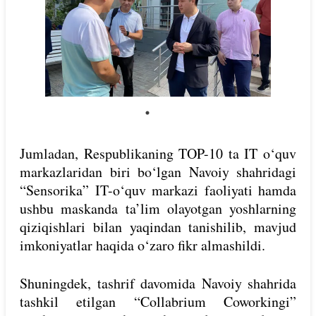
Jumladan, Respublikaning TOP-10 ta IT o‘quv
markazlaridan biri bo‘lgan Navoiy shahridagi
“Sensorika” IT-o‘quv markazi faoliyati hamda
ushbu maskanda ta’lim olayotgan yoshlarning
qiziqishlari bilan yaqindan tanishilib, mavjud
imkoniyatlar haqida o‘zaro fikr almashildi.
Shuningdek, tashrif davomida Navoiy shahrida
tashkil etilgan “Collabrium Coworkingi”