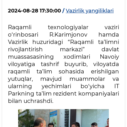
2024-08-28 17:30:00
/
Vazirlik yangiliklari
Raqamli texnologiyalar vaziri
o‘rinbosari R.Karimjonov hamda
Vazirlik huzuridagi “Raqamli ta’limni
rivojlantirish markazi” davlat
muassasasining xodimlari Navoiy
viloyatiga tashrif buyurib, viloyatda
raqamli ta’lim sohasida erishilgan
yutuqlar, mavjud muammolar va
ularning yechimlari bo‘yicha IT
Parkning ta’lim rezident kompaniyalari
bilan uchrashdi.