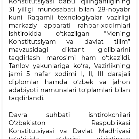
Konstitutsiyasi qabul qilinganligining
31 yilligi munosabati bilan 28-noyabr
kuni Raqamli texnologiyalar vazirligi
markaziy apparati rahbar-xodimlari
ishtirokida o‘tkazilgan “Mening
Konstitutsiyam va davlat tilim”
mavzusidagi diktant g‘oliblarini
taqdirlash marosimi ham o‘tkazildi.
Tanlov yakunlariga ko‘ra, Vazirlikning
jami 5 nafar xodimi I, II, III darajali
diplomlar hamda o‘zbek va jahon
adabiyoti namunalari to‘plamlari bilan
taqdirlandi.
Davra suhbati ishtirokchilari
O‘zbekiston Respublikasi
Konstitutsiyasi va Davlat Madhiyasi
to‘g‘risida o‘zlarini qiziqtirgan