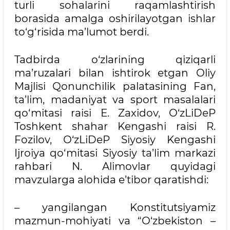
turli sohalarini raqamlashtirish
borasida amalga oshirilayotgan ishlar
to‘g‘risida ma’lumot berdi.
Tadbirda o‘zlarining qiziqarli
ma’ruzalari bilan ishtirok etgan Oliy
Majlisi Qonunchilik palatasining Fan,
ta’lim, madaniyat va sport masalalari
qo‘mitasi raisi E. Zaxidov, O‘zLiDeP
Toshkent shahar Kengashi raisi R.
Fozilov, O‘zLiDeP Siyosiy Kengashi
Ijroiya qo‘mitasi Siyosiy ta’lim markazi
rahbari N. Alimovlar quyidagi
mavzularga alohida e’tibor qaratishdi:
– yangilangan Konstitutsiyamiz
mazmun-mohiyati va “O‘zbekiston –