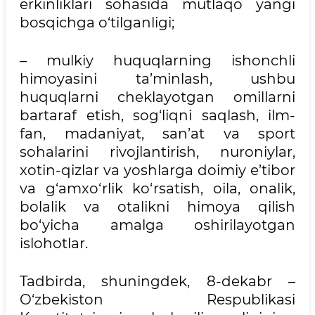
erkinliklari sohasida mutlaqo yangi
bosqichga o‘tilganligi;
– mulkiy huquqlarning ishonchli
himoyasini ta’minlash, ushbu
huquqlarni cheklayotgan omillarni
bartaraf etish, sog‘liqni saqlash, ilm-
fan, madaniyat, san’at va sport
sohalarini rivojlantirish, nuroniylar,
xotin-qizlar va yoshlarga doimiy e’tibor
va g‘amxo‘rlik ko‘rsatish, oila, onalik,
bolalik va otalikni himoya qilish
bo‘yicha amalga oshirilayotgan
islohotlar.
Tadbirda, shuningdek, 8-dekabr –
O‘zbekiston Respublikasi