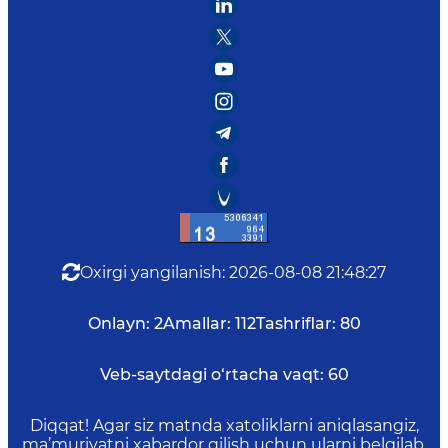
Oxirgi yangilanish
:
2026-08-08 21:48:27
Onlayn:
2
Amallar:
112
Tashriflar:
80
Veb-saytdagi o‘rtacha vaqt:
60
Diqqat! Agar siz matnda xatoliklarni aniqlasangiz,
ma’muriyatni xabardor qilish uchun ularni belgilab,