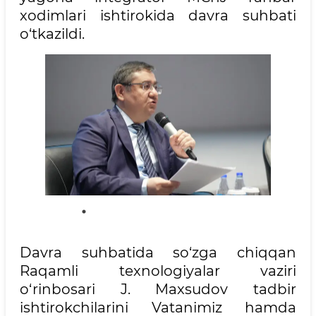
xodimlari ishtirokida davra suhbati
o‘tkazildi.
Davra suhbatida so‘zga chiqqan
Raqamli texnologiyalar vaziri
o‘rinbosari J. Maxsudov tadbir
ishtirokchilarini Vatanimiz hamda