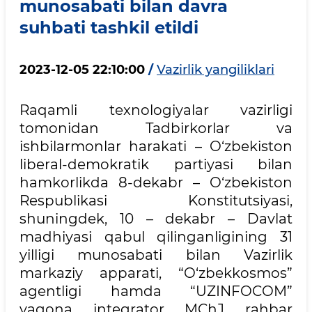
munosabati bilan davra
suhbati tashkil etildi
2023-12-05 22:10:00
/
Vazirlik yangiliklari
Raqamli texnologiyalar vazirligi
tomonidan Tadbirkorlar va
ishbilarmonlar harakati – O‘zbekiston
liberal-demokratik partiyasi bilan
hamkorlikda 8-dekabr – O‘zbekiston
Respublikasi Konstitutsiyasi,
shuningdek, 10 – dekabr – Davlat
madhiyasi qabul qilinganligining 31
yilligi munosabati bilan Vazirlik
markaziy apparati, “O‘zbekkosmos”
agentligi hamda “UZINFOCOM”
yagona integrator MChJ rahbar