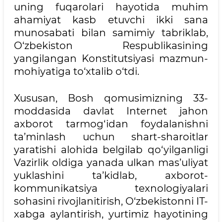
uning fuqarolari hayotida muhim
ahamiyat kasb etuvchi ikki sana
munosabati bilan samimiy tabriklab,
O‘zbekiston Respublikasining
yangilangan Konstitutsiyasi mazmun-
mohiyatiga to‘xtalib o‘tdi.
Xususan, Bosh qomusimizning 33-
moddasida davlat Internet jahon
axborot tarmog‘idan foydalanishni
ta’minlash uchun shart-sharoitlar
yaratishi alohida belgilab qo‘yilganligi
Vazirlik oldiga yanada ulkan mas’uliyat
yuklashini ta’kidlab, axborot-
kommunikatsiya texnologiyalari
sohasini rivojlanitirish, O‘zbekistonni IT-
xabga aylantirish, yurtimiz hayotining