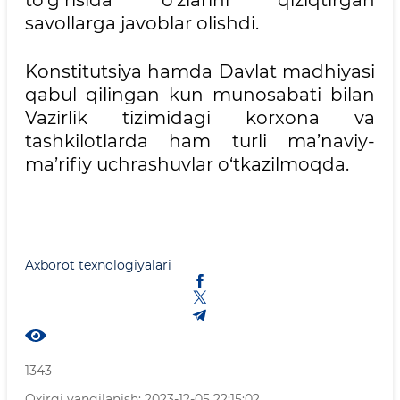
savollarga javoblar olishdi.
Konstitutsiya hamda Davlat madhiyasi
qabul qilingan kun munosabati bilan
Vazirlik tizimidagi korxona va
tashkilotlarda ham turli ma’naviy-
ma’rifiy uchrashuvlar o‘tkazilmoqda.
Axborot texnologiyalari
1343
Oxirgi yangilanish: 2023-12-05 22:15:02