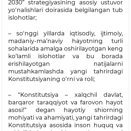
2030” strategiyasining asosiy ustuvor
yo‘nalishlari doirasida belgilangan tub
islohotlar;
– so‘nggi yillarda iqtisodiy, ijtimoiy,
madaniy-ma’naviy hayotning turli
sohalarida amalga oshirilayotgan keng
ko‘lamli islohotlar va bu borada
erishilayotgan natijalarni
mustahkamlashda yangi tahrirdagi
Konstitutsiyaning o‘rni va roli;
– “Konstitutsiya – xalqchil davlat,
barqaror taraqqiyot va farovon hayot
asosi!” degan hayotiy shiorning
mohiyati va ahamiyati, yangi tahrirdagi
Konstitutsiya asosida inson huquq va