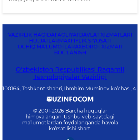
VAZIRLIK HAQIDA
FAOLIYAT
DAVLAT XIZMATLARI
HUJJATLAR
MAXFIYLIK SIYOSATI
OCHIQ MA'LUMOTLAR
AXBOROT XIZMATI
BOG'LANISH
O‘zbekiston Respublikasi Raqamli
Texnologiyalar Vazirligi
100164, Toshkent shahri, Ibrohim Muminov ko‘chasi, 4
© 2001-
2026
Barcha huquqlar
himoyalangan. Ushbu veb-saytdagi
ma’lumotlardan foydalanganda havola
ko‘rsatilishi shart.