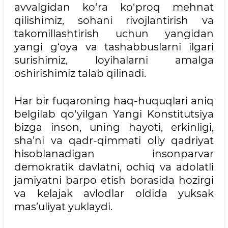
avvalgidan ko‘ra ko‘proq mehnat
qilishimiz, sohani rivojlantirish va
takomillashtirish uchun yangidan
yangi g‘oya va tashabbuslarni ilgari
surishimiz, loyihalarni amalga
oshirishimiz talab qilinadi.
Har bir fuqaroning haq-huquqlari aniq
belgilab qo‘yilgan Yangi Konstitutsiya
bizga inson, uning hayoti, erkinligi,
sha’ni va qadr-qimmati oliy qadriyat
hisoblanadigan insonparvar
demokratik davlatni, ochiq va adolatli
jamiyatni barpo etish borasida hozirgi
va kelajak avlodlar oldida yuksak
mas’uliyat yuklaydi.