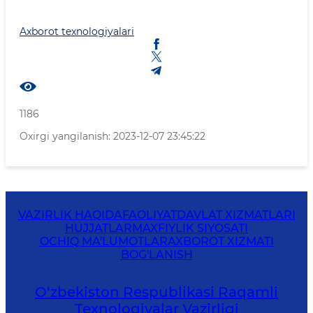
Axborot texnologiyalari
1186
Oxirgi yangilanish: 2023-12-07 23:45:22
VAZIRLIK HAQIDA
FAOLIYAT
DAVLAT XIZMATLARI
HUJJATLAR
MAXFIYLIK SIYOSATI
OCHIQ MA'LUMOTLAR
AXBOROT XIZMATI
BOG'LANISH
O‘zbekiston Respublikasi Raqamli
Texnologiyalar Vazirligi