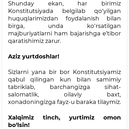
Shunday ekan, har birimiz
Konstitutsiyada belgilab qo‘yilgan
huquqlarimizdan foydalanish bilan
birga, unda ko‘rsatilgan
majburiyatlarni ham bajarishga e’tibor
qaratishimiz zarur.
Aziz yurtdoshlar!
Sizlarni yana bir bor Konstitutsiyamiz
qabul qilingan kun bilan samimiy
tabriklab, barchangizga sihat-
salomatlik, oilaviy baxt,
xonadoningizga fayz-u baraka tilaymiz.
Xalqimiz tinch, yurtimiz omon
bo‘lsin!