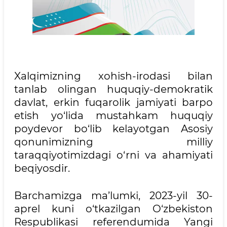
Xalqimizning xohish-irodasi bilan
tanlab olingan huquqiy-demokratik
davlat, erkin fuqarolik jamiyati barpo
etish yo‘lida mustahkam huquqiy
poydevor bo‘lib kelayotgan Asosiy
qonunimizning milliy
taraqqiyotimizdagi o‘rni va ahamiyati
beqiyosdir.
Barchamizga ma’lumki, 2023-yil 30-
aprel kuni o‘tkazilgan O‘zbekiston
Respublikasi referendumida Yangi