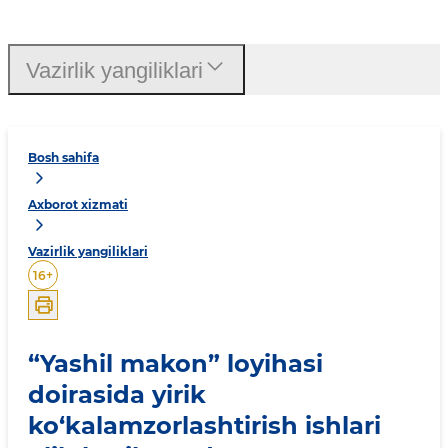
Vazirlik yangiliklari
Bosh sahifa
Axborot xizmati
Vazirlik yangiliklari
16
+
“Yashil makon” loyihasi
doirasida yirik
ko‘kalamzorlashtirish ishlari