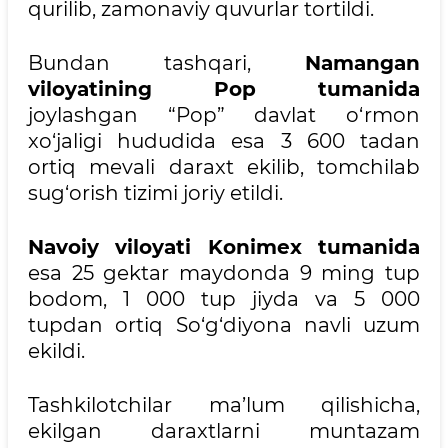
qurilib, zamonaviy quvurlar tortildi.
Bundan tashqari,
Namangan
viloyatining Pop tumanida
joylashgan “Pop” davlat o‘rmon
xo‘jaligi hududida esa 3 600 tadan
ortiq mevali daraxt ekilib, tomchilab
sug‘orish tizimi joriy etildi.
Navoiy viloyati Konimex tumanida
esa 25 gektar maydonda 9 ming tup
bodom, 1 000 tup jiyda va 5 000
tupdan ortiq So‘g‘diyona navli uzum
ekildi.
Tashkilotchilar ma’lum qilishicha,
ekilgan daraxtlarni muntazam