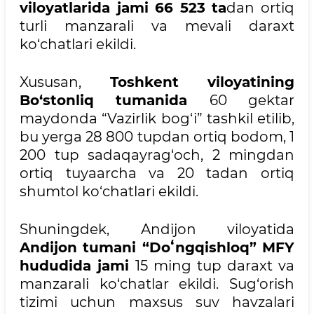
viloyatlarida jami 66 523 ta
dan ortiq
turli manzarali va mevali daraxt
ko‘chatlari ekildi.
Xususan,
Toshkent viloyatining
Bo‘stonliq tumanida
60 gektar
maydonda “Vazirlik bog‘i” tashkil etilib,
bu yerga 28 800 tupdan ortiq bodom, 1
200 tup sadaqayrag‘och, 2 mingdan
ortiq tuyaarcha va 20 tadan ortiq
shumtol ko‘chatlari ekildi.
Shuningdek, Andijon viloyatida
Andijon tumani “Doʻngqishloq” MFY
hududida jami
15 ming tup daraxt va
manzarali ko‘chatlar ekildi. Sug‘orish
tizimi uchun maxsus suv havzalari