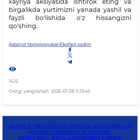
xayriya aksiyasida ishtirok eting va
birgalikda yurtimizni yanada yashil va
fayzli bo‘lishida o‘z hissangizni
qo‘shing.
Axborot texnologiyalari
Ekofaol xodim
1425
Oxirgi yangilanish: 2026-01-08 11:13:46
VAZIRLIK HAQIDA
FAOLIYAT
DAVLAT XIZMATLARI
HUJJATLAR
MAXFIYLIK SIYOSATI
OCHIQ MA'LUMOTLAR
AXBOROT XIZMATI