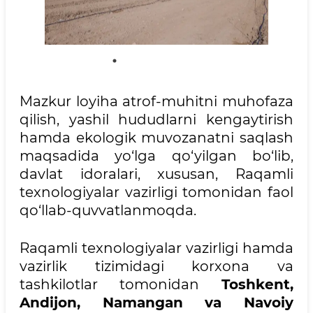
Mazkur loyiha atrof-muhitni muhofaza
qilish, yashil hududlarni kengaytirish
hamda ekologik muvozanatni saqlash
maqsadida yo‘lga qo‘yilgan bo‘lib,
davlat idoralari, xususan, Raqamli
texnologiyalar vazirligi tomonidan faol
qo‘llab-quvvatlanmoqda.
Raqamli texnologiyalar vazirligi hamda
vazirlik tizimidagi korxona va
tashkilotlar tomonidan
Toshkent,
Andijon, Namangan va Navoiy