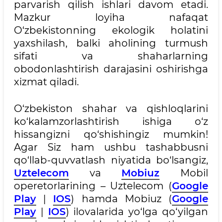
parvarish qilish ishlari davom etadi.
Mazkur loyiha nafaqat
O‘zbekistonning ekologik holatini
yaxshilash, balki aholining turmush
sifati va shaharlarning
obodonlashtirish darajasini oshirishga
xizmat qiladi.
O‘zbekiston shahar va qishloqlarini
ko‘kalamzorlashtirish ishiga o‘z
hissangizni qo‘shishingiz mumkin!
Agar Siz ham ushbu tashabbusni
qo‘llab-quvvatlash niyatida bo‘lsangiz,
Uztelecom
va
Mobiuz
Mobil
operetorlarining – Uztelecom (
Google
Play
|
IOS
) hamda Mobiuz (
Google
Play
|
IOS
) ilovalarida yo‘lga qo‘yilgan