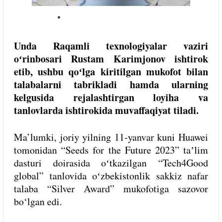
Unda Raqamli texnologiyalar vaziri
oʻrinbosari Rustam Karimjonov ishtirok
etib, ushbu qoʻlga kiritilgan mukofot bilan
talabalarni tabrikladi hamda ularning
kelgusida rejalashtirgan loyiha va
tanlovlarda ishtirokida muvaffaqiyat tiladi.
Ma’lumki, joriy yilning 11-yanvar kuni Huawei
tomonidan “Seeds for the Future 2023” taʼlim
dasturi doirasida oʻtkazilgan “Tech4Good
global” tanlovida oʻzbekistonlik sakkiz nafar
talaba “Silver Award” mukofotiga sazovor
bo‘lgan edi.