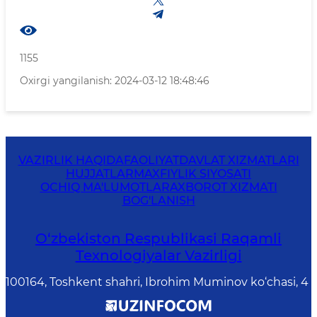
1155
Oxirgi yangilanish: 2024-03-12 18:48:46
VAZIRLIK HAQIDA
FAOLIYAT
DAVLAT XIZMATLARI
HUJJATLAR
MAXFIYLIK SIYOSATI
OCHIQ MA'LUMOTLAR
AXBOROT XIZMATI
BOG'LANISH
O‘zbekiston Respublikasi Raqamli
Texnologiyalar Vazirligi
100164, Toshkent shahri, Ibrohim Muminov ko‘chasi, 4