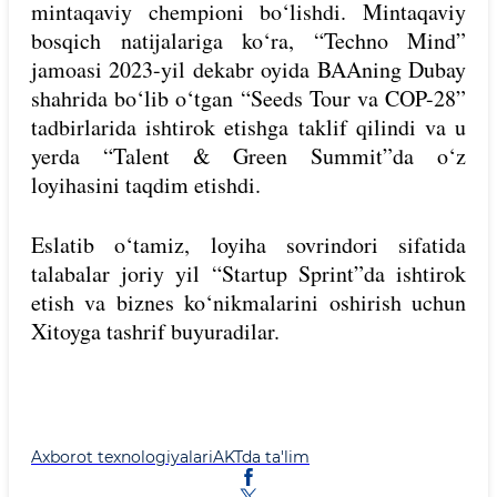
mintaqaviy chempioni bo‘lishdi. Mintaqaviy
bosqich natijalariga ko‘ra, “Techno Mind”
jamoasi 2023-yil dekabr oyida BAAning Dubay
shahrida bo‘lib o‘tgan “Seeds Tour va COP-28”
tadbirlarida ishtirok etishga taklif qilindi va u
yerda “Talent & Green Summit”da o‘z
loyihasini taqdim etishdi.
Eslatib o‘tamiz, loyiha sovrindori sifatida
talabalar joriy yil “Startup Sprint”da ishtirok
etish va biznes ko‘nikmalarini oshirish uchun
Xitoyga tashrif buyuradilar.
Axborot texnologiyalari
AKTda ta'lim