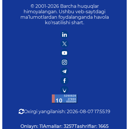
© 2001-
2026
Barcha huquqlar
himoyalangan. Ushbu veb-saytdagi
ma’lumotlardan foydalanganda havola
ko‘rsatilishi shart.
Oxirgi yangilanish
:
2026-08-07 17:55:19
Onlayn:
11
Amallar:
3257
Tashriflar:
1665