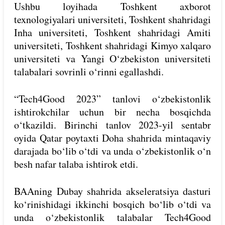
Ushbu loyihada Toshkent axborot
texnologiyalari universiteti, Toshkent shahridagi
Inha universiteti, Toshkent shahridagi Amiti
universiteti, Toshkent shahridagi Kimyo xalqaro
universiteti va Yangi O‘zbekiston universiteti
talabalari sovrinli o‘rinni egallashdi.
“Tech4Good 2023” tanlovi o‘zbekistonlik
ishtirokchilar uchun bir necha bosqichda
o‘tkazildi. Birinchi tanlov 2023-yil sentabr
oyida Qatar poytaxti Doha shahrida mintaqaviy
darajada bo‘lib o‘tdi va unda o‘zbekistonlik o‘n
besh nafar talaba ishtirok etdi.
BAAning Dubay shahrida akseleratsiya dasturi
ko‘rinishidagi ikkinchi bosqich bo‘lib o‘tdi va
unda o‘zbekistonlik talabalar Tech4Good