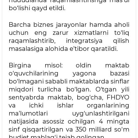
bo‘lishi qayd etildi.
Barcha biznes jarayonlar hamda aholi
uchun eng zarur xizmatlarni to‘liq
raqamlashtirib, integratsiya qilish
masalasiga alohida e’tibor qaratildi.
Birgina misol: oldin maktab
o‘quvchilarining yagona bazasi
bo‘lmagani sababli maktablarda sinflar
miqdori turlicha bo‘lgan. O‘tgan yili
sentyabrda maktab, bog‘cha, FHDYO
va ichki ishlar organlarining
ma’lumotlari uyg‘unlashtirilgani
natijasida asossiz ochilgan 4 mingta
sinf qisqartirilgan va 350 milliard so‘m
budjet mablag‘i tejab qolingan.