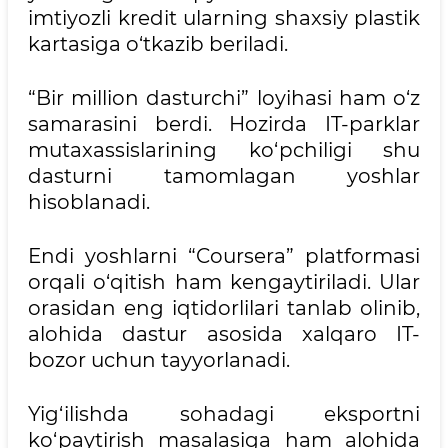
imtiyozli kredit ularning shaxsiy plastik
kartasiga o‘tkazib beriladi.
“Bir million dasturchi” loyihasi ham o‘z
samarasini berdi. Hozirda IT-parklar
mutaxassislarining ko‘pchiligi shu
dasturni tamomlagan yoshlar
hisoblanadi.
Endi yoshlarni “Coursera” platformasi
orqali o‘qitish ham kengaytiriladi. Ular
orasidan eng iqtidorlilari tanlab olinib,
alohida dastur asosida xalqaro IT-
bozor uchun tayyorlanadi.
Yig‘ilishda sohadagi eksportni
ko‘paytirish masalasiga ham alohida