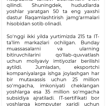
qilindi. Shuningdek, hududlarda
yoshlar yaratgan 50 ta eng yaxshi
dastur Raqamlashtirish jamg‘armalari
hisobidan sotib olinadi.
So‘nggi ikki yilda yurtimizda 215 ta IT-
ta’lim markazlari ochilgan. Bunday
muassasalarni va ularning
bitiruvchilarini qo‘llab-quvvatlash
uchun moliyaviy imtiyozlar berilishi
aytildi. Jumladan, eksportchi
kompaniyalarga ishga joylashgan har
bir mutaxassis uchun 25 million
so‘mgacha, imkoniyati cheklangan
yoshlarga esa 35 million so‘mgacha
subsidiya ajratiladi. IT-sertifikati bor
yoshlarga kompyuter xaridi uchun