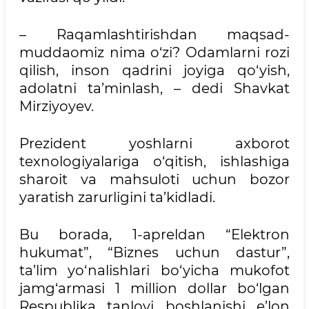
– Raqamlashtirishdan maqsad-
muddaomiz nima o‘zi? Odamlarni rozi
qilish, inson qadrini joyiga qo‘yish,
adolatni ta’minlash, – dedi Shavkat
Mirziyoyev.
Prezident yoshlarni axborot
texnologiyalariga o‘qitish, ishlashiga
sharoit va mahsuloti uchun bozor
yaratish zarurligini ta’kidladi.
Bu borada, 1-apreldan “Elektron
hukumat”, “Biznes uchun dastur”,
ta’lim yo‘nalishlari bo‘yicha mukofot
jamg‘armasi 1 million dollar bo‘lgan
Respublika tanlovi boshlanishi e’lon