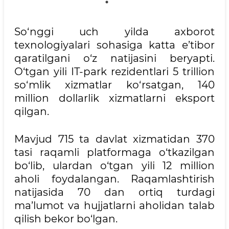
So‘nggi uch yilda axborot
texnologiyalari sohasiga katta e’tibor
qaratilgani o‘z natijasini beryapti.
O‘tgan yili IT-park rezidentlari 5 trillion
so‘mlik xizmatlar ko‘rsatgan, 140
million dollarlik xizmatlarni eksport
qilgan.
Mavjud 715 ta davlat xizmatidan 370
tasi raqamli platformaga o‘tkazilgan
bo‘lib, ulardan o‘tgan yili 12 million
aholi foydalangan. Raqamlashtirish
natijasida 70 dan ortiq turdagi
ma’lumot va hujjatlarni aholidan talab
qilish bekor bo‘lgan.