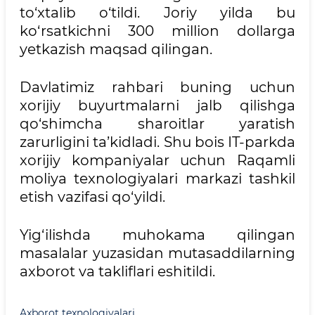
to‘xtalib o‘tildi. Joriy yilda bu
ko‘rsatkichni 300 million dollarga
yetkazish maqsad qilingan.
Davlatimiz rahbari buning uchun
xorijiy buyurtmalarni jalb qilishga
qo‘shimcha sharoitlar yaratish
zarurligini ta’kidladi. Shu bois IT-parkda
xorijiy kompaniyalar uchun Raqamli
moliya texnologiyalari markazi tashkil
etish vazifasi qo‘yildi.
Yig‘ilishda muhokama qilingan
masalalar yuzasidan mutasaddilarning
axborot va takliflari eshitildi.
Axborot texnologiyalari