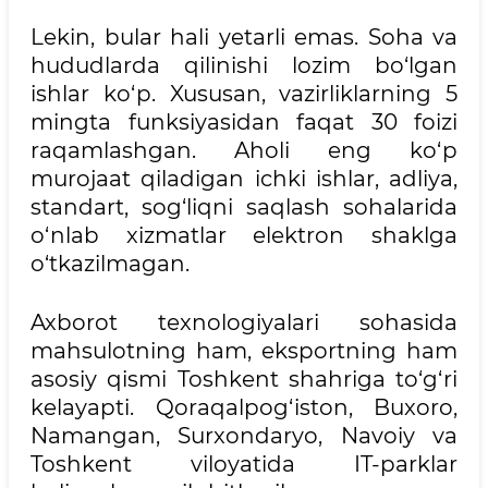
Lekin, bular hali yetarli emas. Soha va
hududlarda qilinishi lozim bo‘lgan
ishlar ko‘p. Xususan, vazirliklarning 5
mingta funksiyasidan faqat 30 foizi
raqamlashgan. Aholi eng ko‘p
murojaat qiladigan ichki ishlar, adliya,
standart, sog‘liqni saqlash sohalarida
o‘nlab xizmatlar elektron shaklga
o‘tkazilmagan.
Axborot texnologiyalari sohasida
mahsulotning ham, eksportning ham
asosiy qismi Toshkent shahriga to‘g‘ri
kelayapti. Qoraqalpog‘iston, Buxoro,
Namangan, Surxondaryo, Navoiy va
Toshkent viloyatida IT-parklar