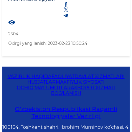
2504
Oxirgi yangilanish: 2023-02-23 10:50:24
VAZIRLIK HAQIDA
FAOLIYAT
DAVLAT XIZMATLARI
HUJJATLAR
MAXFIYLIK SIYOSATI
OCHIQ MA'LUMOTLAR
AXBOROT XIZMATI
BOG'LANISH
O‘zbekiston Respublikasi Raqamli
Texnologiyalar Vazirligi
100164, Toshkent shahri, Ibrohim Muminov ko‘chasi, 4