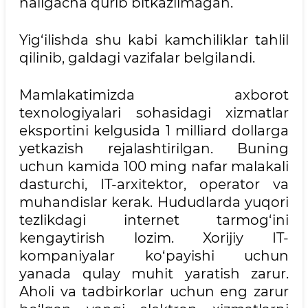
haligacha qurib bitkazilmagan.
Yig‘ilishda shu kabi kamchiliklar tahlil
qilinib, galdagi vazifalar belgilandi.
Mamlakatimizda axborot
texnologiyalari sohasidagi xizmatlar
eksportini kelgusida 1 milliard dollarga
yetkazish rejalashtirilgan. Buning
uchun kamida 100 ming nafar malakali
dasturchi, IT-arxitektor, operator va
muhandislar kerak. Hududlarda yuqori
tezlikdagi internet tarmog‘ini
kengaytirish lozim. Xorijiy IT-
kompaniyalar ko‘payishi uchun
yanada qulay muhit yaratish zarur.
Aholi va tadbirkorlar uchun eng zarur