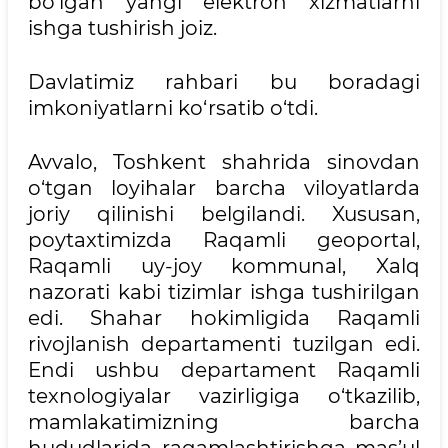
bo‘lgan yangi elektron xizmatlarni
ishga tushirish joiz.
Davlatimiz rahbari bu boradagi
imkoniyatlarni ko‘rsatib o‘tdi.
Avvalo, Toshkent shahrida sinovdan
o‘tgan loyihalar barcha viloyatlarda
joriy qilinishi belgilandi. Xususan,
poytaxtimizda Raqamli geoportal,
Raqamli uy-joy kommunal, Xalq
nazorati kabi tizimlar ishga tushirilgan
edi. Shahar hokimligida Raqamli
rivojlanish departamenti tuzilgan edi.
Endi ushbu departament Raqamli
texnologiyalar vazirligiga o‘tkazilib,
mamlakatimizning barcha
hududlarida raqamlashtirishga mas’ul