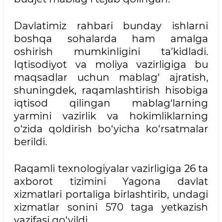
Davlatimiz rahbari bunday ishlarni
boshqa sohalarda ham amalga
oshirish mumkinligini ta’kidladi.
Iqtisodiyot va moliya vazirligiga bu
maqsadlar uchun mablag‘ ajratish,
shuningdek, raqamlashtirish hisobiga
iqtisod qilingan mablag‘larning
yarmini vazirlik va hokimliklarning
o‘zida qoldirish bo‘yicha ko‘rsatmalar
berildi.
Raqamli texnologiyalar vazirligiga 26 ta
axborot tizimini Yagona davlat
xizmatlari portaliga birlashtirib, undagi
xizmatlar sonini 570 taga yetkazish
vazifasi qo‘yildi.