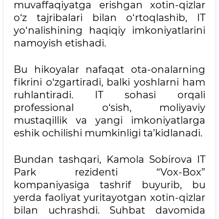
muvaffaqiyatga erishgan xotin-qizlar
o‘z tajribalari bilan o‘rtoqlashib, IT
yo‘nalishining haqiqiy imkoniyatlarini
namoyish etishadi.
Bu hikoyalar nafaqat ota-onalarning
fikrini o‘zgartiradi, balki yoshlarni ham
ruhlantiradi. IT sohasi orqali
professional o‘sish, moliyaviy
mustaqillik va yangi imkoniyatlarga
eshik ochilishi mumkinligi ta’kidlanadi.
Bundan tashqari, Kamola Sobirova IT
Park rezidenti “Vox-Box”
kompaniyasiga tashrif buyurib, bu
yerda faoliyat yuritayotgan xotin-qizlar
bilan uchrashdi. Suhbat davomida