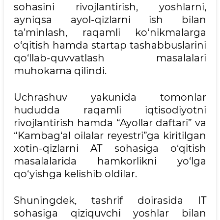
sohasini rivojlantirish, yoshlarni,
ayniqsa ayol-qizlarni ish bilan
ta’minlash, raqamli ko‘nikmalarga
o‘qitish hamda startap tashabbuslarini
qo‘llab-quvvatlash masalalari
muhokama qilindi.
Uchrashuv yakunida tomonlar
hududda raqamli iqtisodiyotni
rivojlantirish hamda “Ayollar daftari” va
“Kambag‘al oilalar reyestri”ga kiritilgan
xotin-qizlarni AT sohasiga o‘qitish
masalalarida hamkorlikni yo‘lga
qo‘yishga kelishib oldilar.
Shuningdek, tashrif doirasida IT
sohasiga qiziquvchi yoshlar bilan