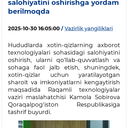
salohiyatini oshirishga yordam
berilmoqda
2025-10-30 16:05:00
/
Vazirlik yangiliklari
Hududlarda xotin-qizlarning axborot
texnologiyalari sohasidagi salohiyatini
oshirish, ularni qo‘llab-quvvatlash va
sohaga faol jalb etish, shuningdek,
xotin-qizlar uchun yaratilayotgan
sharoit va imkoniyatlarni kengaytirish
maqsadida Raqamli texnologiyalar
vaziri maslahatchisi Kamola Sobirova
Qoraqalpog‘iston Respublikasiga
tashrif buyurdi.