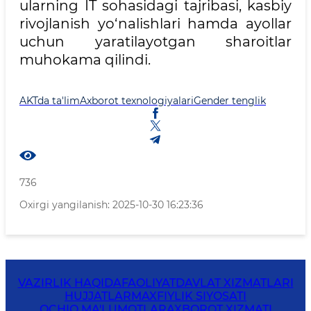
ularning IT sohasidagi tajribasi, kasbiy
rivojlanish yo‘nalishlari hamda ayollar
uchun yaratilayotgan sharoitlar
muhokama qilindi.
AKTda ta'lim
Axborot texnologiyalari
Gender tenglik
736
Oxirgi yangilanish: 2025-10-30 16:23:36
VAZIRLIK HAQIDA
FAOLIYAT
DAVLAT XIZMATLARI
HUJJATLAR
MAXFIYLIK SIYOSATI
OCHIQ MA'LUMOTLAR
AXBOROT XIZMATI