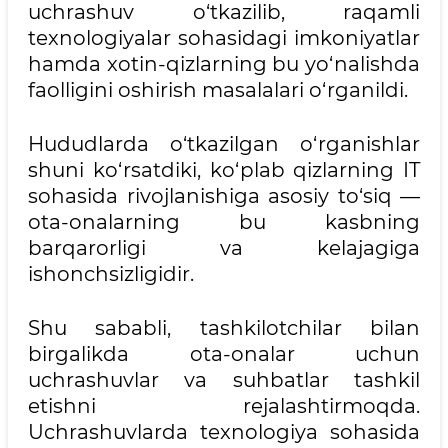
uchrashuv o‘tkazilib, raqamli
texnologiyalar sohasidagi imkoniyatlar
hamda xotin-qizlarning bu yo‘nalishda
faolligini oshirish masalalari o‘rganildi.
Hududlarda o‘tkazilgan o‘rganishlar
shuni ko‘rsatdiki, ko‘plab qizlarning IT
sohasida rivojlanishiga asosiy to‘siq —
ota-onalarning bu kasbning
barqarorligi va kelajagiga
ishonchsizligidir.
Shu sababli, tashkilotchilar bilan
birgalikda ota-onalar uchun
uchrashuvlar va suhbatlar tashkil
etishni rejalashtirmoqda.
Uchrashuvlarda texnologiya sohasida