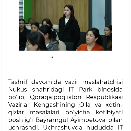
Tashrif davomida vazir maslahatchisi
Nukus shahridagi IT Park binosida
bo‘lib, Qoraqalpog‘iston Respublikasi
Vazirlar Kengashining Oila va xotin-
qizlar masalalari bo‘yicha kotibiyati
boshlig’i Bayramgul Ayimbetova bilan
uchrashdi. Uchrashuvda hududda IT