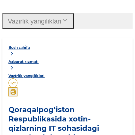
Vazirlik yangiliklari
Bosh sahifa
Axborot xizmati
Vazirlik yangiliklari
12
+
Qoraqalpog‘iston
Respublikasida xotin-
qizlarning IT sohasidagi