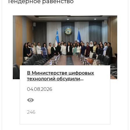
Гендерное равенство
В Министерстве цифровых
технологий обсудили
расширение участия женщин
04.08.2026
в IT-сфере
246