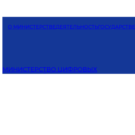
О МИНИСТЕРСТВЕ
ДЕЯТЕЛЬНОСТЬ
ГОСУДАРСТВ
МИНИСТЕРСТВО ЦИФРОВЫХ
ТЕХНОЛОГИЙ РЕСПУБЛИКИ
УЗБЕКИСТАН
100164, Ташкент, ул. Иброхима Муминова, 4