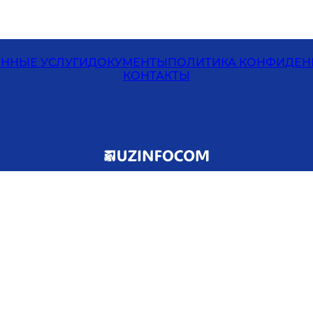
ЕННЫЕ УСЛУГИ
ДОКУМЕНТЫ
ПОЛИТИКА КОНФИДЕН
КОНТАКТЫ
© 2001-
2026
Все права защищены.
При использовании материалов с
данного сайта ссылка на сайт
обязательна.
Последнее обновление
:
2026-08-06 19:36:18