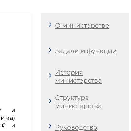
О министерстве
Задачи и функции
История
министерства
Структура
министерства
ий и
айма)
ий и
Руководство