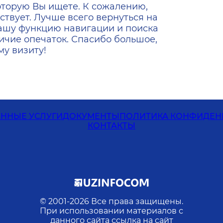
оторую Вы ищете. К сожалению,
ствует. Лучше всего вернуться на
ашу функцию навигации и поиска
ичие опечаток. Спасибо большое,
у визиту!
ЕННЫЕ УСЛУГИ
ДОКУМЕНТЫ
ПОЛИТИКА КОНФИДЕН
КОНТАКТЫ
© 2001-
2026
Все права защищены.
При использовании материалов с
данного сайта ссылка на сайт