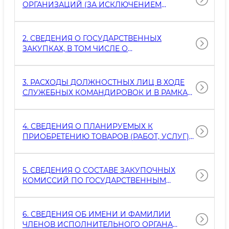
ОРГАНИЗАЦИЙ (ЗА ИСКЛЮЧЕНИЕМ
СВЕДЕНИЙ, ОТНОСЯЩИХСЯ К
ГОСУДАРСТВЕННОЙ ТАЙНЕ И СЛУЖЕБНОЙ
ИНФОРМАЦИИ)
2. СВЕДЕНИЯ О ГОСУДАРСТВЕННЫХ
ЗАКУПКАХ, В ТОМ ЧИСЛЕ О
ПРИОБРЕТАЕМЫХ ТОВАРАХ (РАБОТАХ,
УСЛУГАХ) ПО ПРЯМЫМ КОНТРАКТАМ
ОСУЩЕСТВЛЯЮЩИМИ ГОСУДАРСТВЕННЫЕ
3. РАСХОДЫ ДОЛЖНОСТНЫХ ЛИЦ В ХОДЕ
ЗАКУПКИ ЛИЦАМИ
СЛУЖЕБНЫХ КОМАНДИРОВОК И В РАМКАХ
ВСТРЕЧИ ЗАРУБЕЖНЫХ ГОСТЕЙ (ЦЕЛЬ
КОМАНДИРОВКИ И ВИЗИТА, СУТОЧНЫЕ,
РАСХОДЫ НА ТРАНСПОРТ И ПРОЖИВАНИЕ)
4. СВЕДЕНИЯ О ПЛАНИРУЕМЫХ К
ПРИОБРЕТЕНИЮ ТОВАРОВ (РАБОТ, УСЛУГ)
ЗА СЧЕТ ГОСУДАРСТВЕННОГО БЮДЖЕТА,
ГОСУДАРСТВЕННЫХ ЦЕЛЕВЫХ ФОНДОВ, А
ТАКЖЕ ВНЕБЮДЖЕТНЫХ ОРГАНИЗАЦИЙ
5. СВЕДЕНИЯ О СОСТАВЕ ЗАКУПОЧНЫХ
КОМИССИЙ ПО ГОСУДАРСТВЕННЫМ
ЗАКУПКАМ И ИНВЕСТИЦИОННЫМ
ПРОЕКТАМ, А ТАКЖЕ РАЗРЕШИТЕЛЬНЫМ
ДОКУМЕНТАМ
6. СВЕДЕНИЯ ОБ ИМЕНИ И ФАМИЛИИ
ЧЛЕНОВ ИСПОЛНИТЕЛЬНОГО ОРГАНА