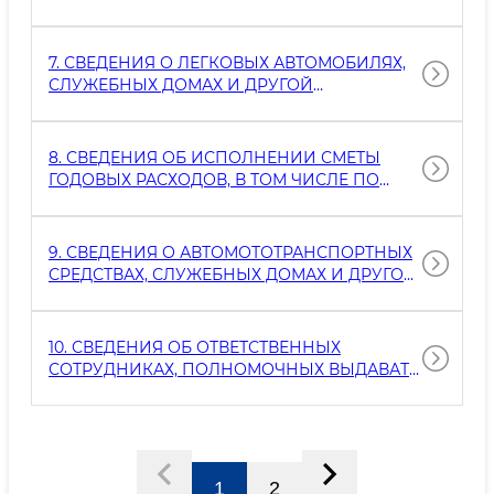
(ДИРЕКТОРА, ПРЕДСЕДАТЕЛЯ ПРАВЛЕНИЯ,
ЧЛЕНОВ ПРАВЛЕНИЯ), ИСПОЛНЯЮЩИХ
ФУНКЦИИ АКЦИОНЕРОВ (УЧАСТНИКОВ,
7. СВЕДЕНИЯ О ЛЕГКОВЫХ АВТОМОБИЛЯХ,
ВЛАДЕЛЬЦЕВ), А ТАКЖЕ
СЛУЖЕБНЫХ ДОМАХ И ДРУГОЙ
НАБЛЮДАТЕЛЬНОГО СОВЕТА.
НЕДВИЖИМОСТИ, НАХОДЯЩИХСЯ ВО
ВЛАДЕНИИ ПРЕДПРИЯТИЙ С
ГОСУДАРСТВЕННЫМ УЧАСТИЕМ, А ТАКЖЕ
8. СВЕДЕНИЯ ОБ ИСПОЛНЕНИИ СМЕТЫ
ОТНОСИМЫХ К НИМ ЮРИДИЧЕСКИХ ЛИЦ.
ГОДОВЫХ РАСХОДОВ, В ТОМ ЧИСЛЕ ПО
СТРОИТЕЛЬСТВУ, РЕКОНСТРУКЦИИ И
КАПИТАЛЬНОМУ РЕМОНТУ ОБЪЕКТОВ,
РАСХОДАХ ПО ПРИОБРЕТЕНИЮ И
9. СВЕДЕНИЯ О АВТОМОТОТРАНСПОРТНЫХ
ХРАНЕНИЮ АВТОМОТОТРАНСПОРТНЫХ
СРЕДСТВАХ, СЛУЖЕБНЫХ ДОМАХ И ДРУГОЙ
СРЕДСТВ.
НЕДВИЖИМОСТИ, НАХОДЯЩЕЙСЯ В
СОБСТВЕННОСТИ ГОСУДАРСТВЕННЫХ
ОРГАНОВ И ОРГАНИЗАЦИЙ.
10. СВЕДЕНИЯ ОБ ОТВЕТСТВЕННЫХ
СОТРУДНИКАХ, ПОЛНОМОЧНЫХ ВЫДАВАТЬ
ЛИЦЕНЗИИ И РАЗРЕШИТЕЛЬНЫЕ
ДОКУМЕНТЫ, А ТАКЖЕ ПРИНИМАЮЩИХ
ИЗВЕЩЕНИЯ (В РАЗРЕЗЕ РЕГИОНОВ)
1
2