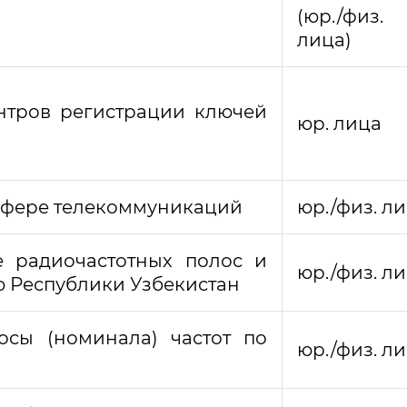
(юр./физ.
лица)
ентров регистрации ключей
юр. лица
сфере телекоммуникаций
юр./физ. л
 радиочастотных полос и
юр./физ. л
ю Республики Узбекистан
осы (номинала) частот по
юр./физ. л