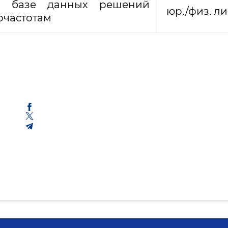
о базе данных решений
юр./физ. л
очастотам