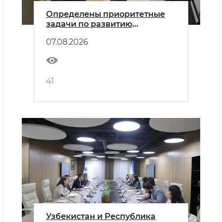
Определены приоритетные
задачи по развитию
экосистемы искусственного
07.08.2026
интеллекта
41
Узбекистан и Республика